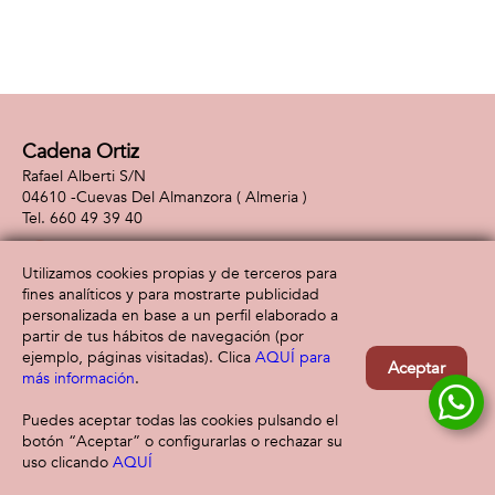
Cadena Ortiz
Rafael Alberti S/N
04610 -
Cuevas Del Almanzora
( Almeria )
660 49 39 40
Utilizamos cookies propias y de terceros para
fines analíticos y para mostrarte publicidad
Información
Atención al cliente
personalizada en base a un perfil elaborado a
Aviso legal
Condiciones generales
partir de tus hábitos de navegación (por
Política de privacidad
Envío y devolución
ejemplo, páginas visitadas). Clica
AQUÍ para
Aceptar
Política de cookies
Contacto
más información
.
Formas de pago
Puedes aceptar todas las cookies pulsando el
botón “Aceptar” o configurarlas o rechazar su
uso clicando
AQUÍ
Filtrar
Borrar filtro