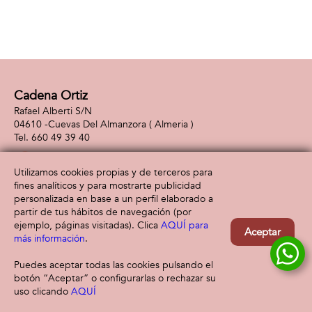
Cadena Ortiz
Rafael Alberti S/N
04610 -
Cuevas Del Almanzora
( Almeria )
660 49 39 40
Utilizamos cookies propias y de terceros para
fines analíticos y para mostrarte publicidad
Información
Atención al cliente
personalizada en base a un perfil elaborado a
Aviso legal
Condiciones generales
partir de tus hábitos de navegación (por
Política de privacidad
Envío y devolución
ejemplo, páginas visitadas). Clica
AQUÍ para
Aceptar
Política de cookies
Contacto
más información
.
Formas de pago
Puedes aceptar todas las cookies pulsando el
botón “Aceptar” o configurarlas o rechazar su
uso clicando
AQUÍ
Filtrar
Borrar filtro