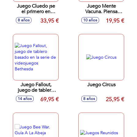
Juego Cluedo ¡se
Juego Mente
el primero en
Vacuna. Piensa
averiguar quién es
Como El Rebaño!
33,95 €
19,95 €
8 años
10 años
el asesino!
Juego Fallout,
Juego Circus
juego de tablero
basado en la serie
69,95 €
25,95 €
14 años
8 años
de videojuegos
Bethesda