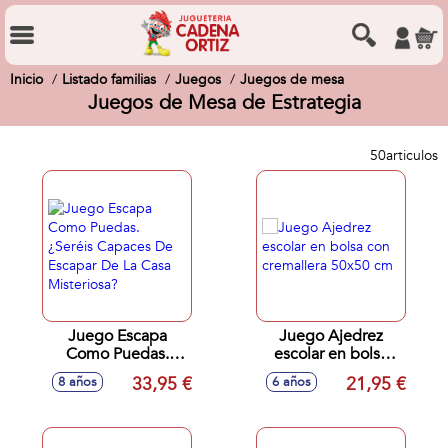
Inicio
Listado familias
Juegos
Juegos de mesa
Juegos de Mesa de Estrategia
50
articulos
Juego Escapa
Juego Ajedrez
Como Puedas.
escolar en bolsa
¿Seréis Capaces
con cremallera
33,95 €
21,95 €
8 años
6 años
De Escapar De La
50x50 cm
Casa Misteriosa?