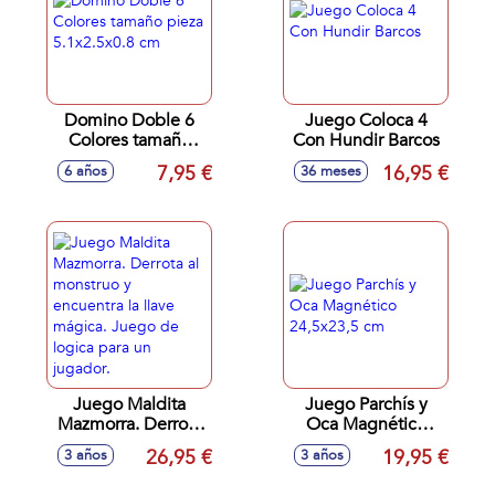
Domino Doble 6
Juego Coloca 4
Colores tamaño
Con Hundir Barcos
pieza 5.1x2.5x0.8
7,95 €
16,95 €
6 años
36 meses
cm
Juego Maldita
Juego Parchís y
Mazmorra. Derrota
Oca Magnético
al monstruo y
24,5x23,5 cm
26,95 €
19,95 €
3 años
3 años
encuentra la llave
mágica. Juego de