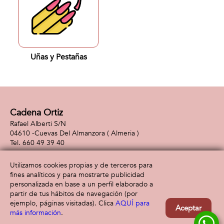
Uñas y Pestañas
Cadena Ortiz
Rafael Alberti S/N
04610 -
Cuevas Del Almanzora
( Almeria )
660 49 39 40
Utilizamos cookies propias y de terceros para
fines analíticos y para mostrarte publicidad
Información
Atención al cliente
personalizada en base a un perfil elaborado a
Aviso legal
Condiciones generales
partir de tus hábitos de navegación (por
Política de privacidad
Envío y devolución
ejemplo, páginas visitadas). Clica
AQUÍ para
Aceptar
Política de cookies
Contacto
más información
.
Formas de pago