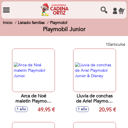
Inicio
Listado familias
Playmobil
Playmobil Junior
10
articulos
Arca de Noé
Lluvia de conchas
maletín Playmobil
de Ariel Playmobil
Junior.
Junior & Disney
49,95 €
20,95 €
1 año
1 año