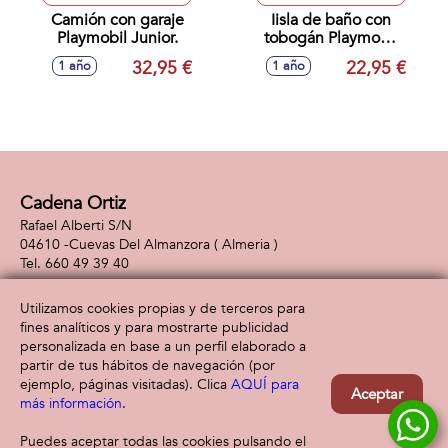
Camión con garaje
Iisla de baño con
Playmobil Junior.
tobogán Playmobil
Junior.
32,95 €
22,95 €
1 año
1 año
Cadena Ortiz
Rafael Alberti S/N
04610 -
Cuevas Del Almanzora
( Almeria )
660 49 39 40
Utilizamos cookies propias y de terceros para
fines analíticos y para mostrarte publicidad
Información
Atención al cliente
personalizada en base a un perfil elaborado a
Aviso legal
Condiciones generales
partir de tus hábitos de navegación (por
Política de privacidad
Envío y devolución
ejemplo, páginas visitadas). Clica
AQUÍ para
Aceptar
Política de cookies
Contacto
más información
.
Formas de pago
Puedes aceptar todas las cookies pulsando el