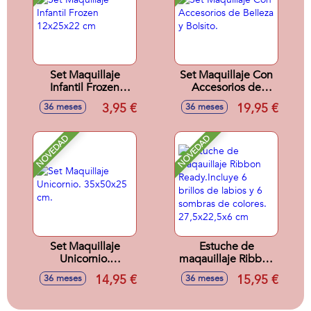
Set Maquillaje
Set Maquillaje Con
Infantil Frozen
Accesorios de
12x25x22 cm
Belleza y Bolsito.
3,95 €
19,95 €
36 meses
36 meses
NOVEDAD
NOVEDAD
Set Maquillaje
Estuche de
Unicornio.
maqauillaje Ribbon
35x50x25 cm.
Ready.Incluye 6
14,95 €
15,95 €
36 meses
36 meses
brillos de labios y 6
sombras de
colores.