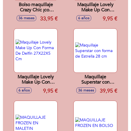
Bolso maquillaje
Maquillaje Lovely
Crazy Chic ¡con
Make Up Con
espejo extraíble!
Forma De
33,95 €
9,95 €
36 meses
6 años
42,5x34,5x10,5 cm
Cervatillo 27X22X5
Cm
Maquillaje Lovely
Maquillaje
Make Up Con
Superstar con
Forma De Delfín
forma de Estrella
9,95 €
39,95 €
6 años
36 meses
27X22X5 Cm
28 cm