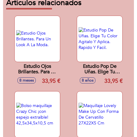
Artículos relacionados
Estudio Ojos
Estudio Pop De
Brillantes. Para Un
Uñas. Elige Tu
Look A La Moda.
Color Agitalo Y
33,95 €
33,95 €
8 meses
8 años
Aplica. Rapido Y
Facil.