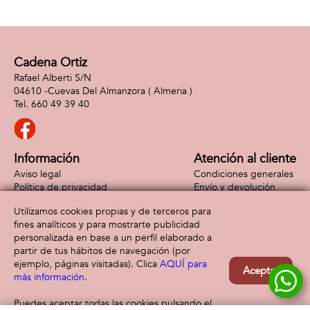
27,5x22,5x6 cm
Cadena Ortiz
Rafael Alberti S/N
04610 -
Cuevas Del Almanzora
( Almeria )
660 49 39 40
Información
Atención al cliente
Aviso legal
Condiciones generales
Política de privacidad
Envío y devolución
Política de cookies
Contacto
Utilizamos cookies propias y de terceros para
Formas de pago
fines analíticos y para mostrarte publicidad
personalizada en base a un perfil elaborado a
partir de tus hábitos de navegación (por
ejemplo, páginas visitadas). Clica
AQUÍ para
Aceptar
más información
.
Puedes aceptar todas las cookies pulsando el