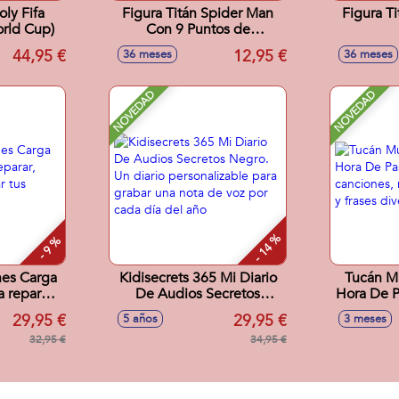
ly Fifa
Figura Titán Spider Man
Figura T
orld Cup)
Con 9 Puntos de
Articulacion. 30 cm
44,95 €
12,95 €
36 meses
36 meses
NOVEDAD
NOVEDAD
- 14 %
- 9 %
hes Carga
Kidisecrets 365 Mi Diario
Tucán Mu
 reparar,
De Audios Secretos
Hora De P
visar tus
Negro. Un diario
cancion
29,95 €
29,95 €
5 años
3 meses
oritos
personalizable para grabar
sonidos y 
32,95 €
una nota de voz por cada
34,95 €
día del año