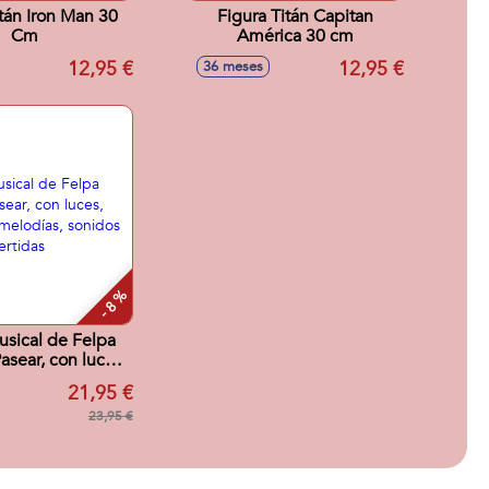
itán Iron Man 30
Figura Titán Capitan
Cm
América 30 cm
12,95 €
12,95 €
36 meses
- 8 %
sical de Felpa
asear, con luces,
es, melodías,
21,95 €
frases divertidas
23,95 €