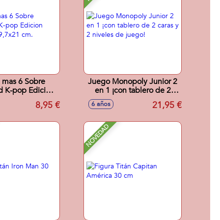
 mas 6 Sobre
Juego Monopoly Junior 2
d K-pop Edicion
en 1 ¡con tablero de 2
a. 29,7x21 cm.
caras y 2 niveles de juego!
8,95 €
21,95 €
6 años
NOVEDAD