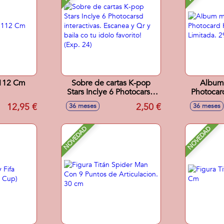
 112 Cm
Sobre de cartas K-pop
Album
Stars Inclye 6 Photocarsd
Photocar
interactivas. Escanea y Qr
Limitad
12,95 €
2,50 €
36 meses
36 meses
y baila co tu idolo favorito!
(Exp. 24)
NOVEDAD
NOVEDAD