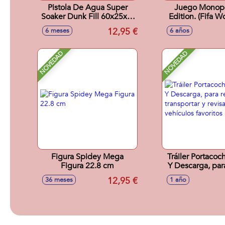
Pistola De Agua Super
Juego Monopo
Soaker Dunk Fill 60x25x 7
Edition. (Fifa W
cm
12,95 €
6 meses
6 años
NOVEDAD
NOVEDAD
Figura Spidey Mega
Tráiler Portacoc
Figura 22.8 cm
Y Descarga, para
transportar y re
12,95 €
36 meses
1 año
vehículos fav