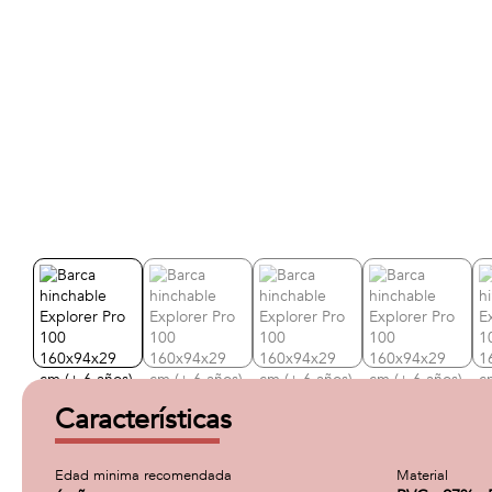
Características
Edad minima recomendada
Material