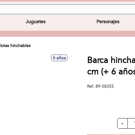
Juguetes
Personajes
lotas hinchables
Barca hinch
6 años
cm (+ 6 años
Ref.
89-58355
-