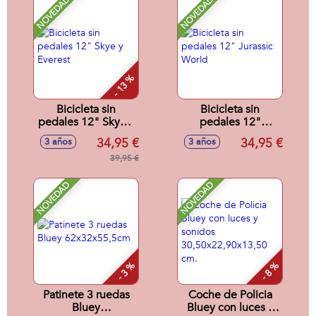
NOVEDAD
NOVEDAD
- 13 %
Bicicleta sin
Bicicleta sin
pedales 12" Skye y
pedales 12"
Everest
Jurassic World
34,95 €
34,95 €
3 años
3 años
39,95 €
NOVEDAD
NOVEDAD
- 3 %
- 8 %
Patinete 3 ruedas
Coche de Policia
Bluey
Bluey con luces y