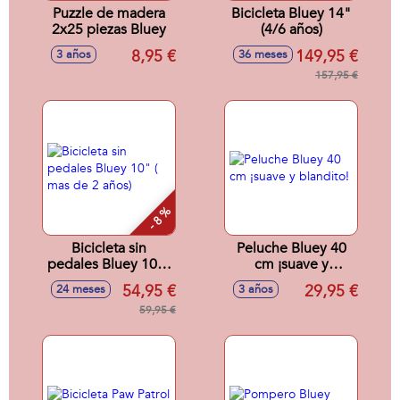
Puzzle de madera
Bicicleta Bluey 14"
2x25 piezas Bluey
(4/6 años)
8,95 €
149,95 €
3 años
36 meses
157,95 €
- 8 %
Bicicleta sin
Peluche Bluey 40
pedales Bluey 10" (
cm ¡suave y
mas de 2 años)
blandito!
54,95 €
29,95 €
24 meses
3 años
59,95 €