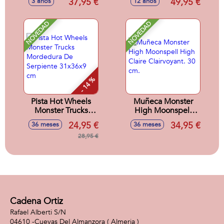
37,95 €
49,95 €
3 años
12 años
33X42X14Cm
Morticia
NOVEDAD
NOVEDAD
- 14 %
Pista Hot Wheels
Muñeca Monster
Monster Trucks
High Moonspell
Mordedura De
High Claire
24,95 €
34,95 €
36 meses
36 meses
Serpiente 31x36x9
Clairvoyant. 30 cm.
cm
28,95 €
Cadena Ortiz
Rafael Alberti S/N
04610 -
Cuevas Del Almanzora
( Almeria )