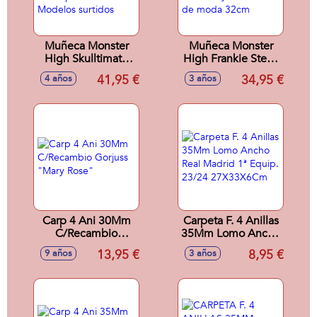
Muñeca Monster
Muñeca Monster
High Skulltimate
High Frankie Stein.
Secrets ¡con más
Articulada, incluye
41,95 €
34,95 €
4 años
3 años
de 19 sorpresas!
mascota y
32cm - Modelos
accesorios de
surtidos
moda 32cm
Carp 4 Ani 30Mm
Carpeta F. 4 Anillas
C/Recambio
35Mm Lomo Ancho
Gorjuss "Mary
Real Madrid 1ª
13,95 €
8,95 €
9 años
3 años
Rose"
Equip. 23/24
27X33X6Cm