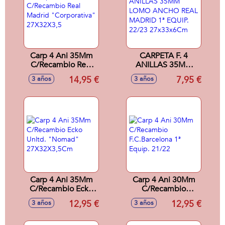
Carp 4 Ani 35Mm
CARPETA F. 4
C/Recambio Real
ANILLAS 35MM
Madrid
LOMO ANCHO
14,95 €
7,95 €
3 años
3 años
"Corporativa"
REAL MADRID 1ª
27X32X3,5
EQUIP. 22/23
27x33x6Cm
Carp 4 Ani 35Mm
Carp 4 Ani 30Mm
C/Recambio Ecko
C/Recambio
Unltd. "Nomad"
F.C.Barcelona 1ª
12,95 €
12,95 €
3 años
3 años
27X32X3,5Cm
Equip. 21/22