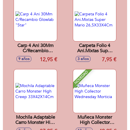
Carp 4 Ani 30Mm
Carpeta Folio 4
C/Recambio
Ani.Mixtas Super
Glowlab "Star"
Mario
12,95 €
7,95 €
9 años
3 años
26,5X33X4Cm
NOVEDAD
Mochila Adaptable
Muñeca Monster
Carro Monster High
High Collector
Creep
Wednesday