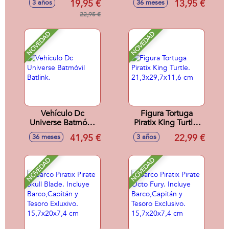
19,95 €
13,95 €
3 años
36 meses
17,7x18,3x33,8cm
21.09x2.80 cm
22,95 €
NOVEDAD
NOVEDAD
Vehículo Dc
Figura Tortuga
Universe Batmóvil
Piratix King Turtle.
Batlink.
21,3x29,7x11,6 cm
41,95 €
22,99 €
36 meses
3 años
NOVEDAD
NOVEDAD