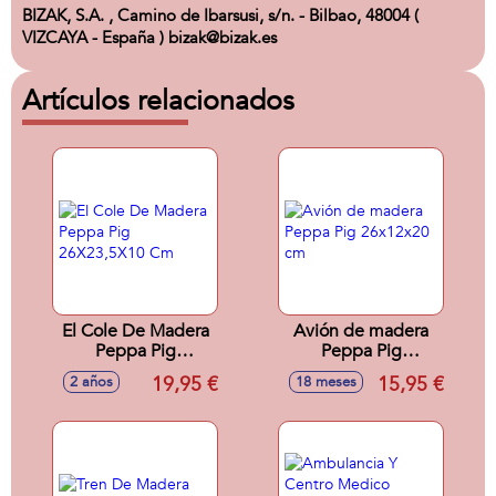
BIZAK, S.A. , Camino de Ibarsusi, s/n. - Bilbao, 48004 (
VIZCAYA - España ) bizak@bizak.es
Artículos relacionados
El Cole De Madera
Avión de madera
Peppa Pig
Peppa Pig
26X23,5X10 Cm
26x12x20 cm
19,95 €
15,95 €
2 años
18 meses