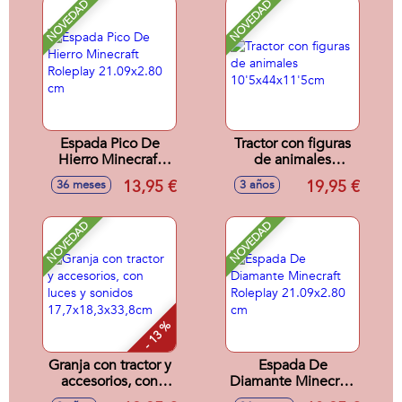
descubre tu nuevo
NOVEDAD
NOVEDAD
dinosaurio.
14,90x14,90x10,10
cm
Espada Pico De
Tractor con figuras
Hierro Minecraft
de animales
Roleplay
10'5x44x11'5cm
13,95 €
19,95 €
36 meses
3 años
21.09x2.80 cm
NOVEDAD
NOVEDAD
- 13 %
Granja con tractor y
Espada De
accesorios, con
Diamante Minecraft
luces y sonidos
Roleplay