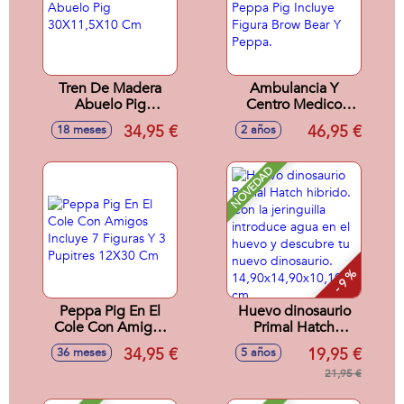
Tren De Madera
Ambulancia Y
Abuelo Pig
Centro Medico
30X11,5X10 Cm
Peppa Pig Incluye
34,95 €
46,95 €
18 meses
2 años
Figura Brow Bear Y
Peppa.
NOVEDAD
- 9 %
Peppa Pig En El
Huevo dinosaurio
Cole Con Amigos
Primal Hatch
Incluye 7 Figuras Y
hibrido. Con la
34,95 €
19,95 €
36 meses
5 años
3 Pupitres 12X30
jeringuilla
Cm
introduce agua en
21,95 €
el huevo y