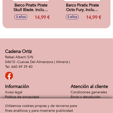
Barco Piratix Pirate
Barco Piratix Pirate
Skull Blade. Incluye
Octo Fury. Incluye
Barco,Capitán y
Barco,Capitán y
14,99 €
14,99 €
3 años
3 años
Tesoro Exluxivo.
Tesoro Exclusivo.
15,7x20x7,4 cm
15,7x20x7,4 cm
Cadena Ortiz
Rafael Alberti S/N
04610 -
Cuevas Del Almanzora
( Almeria )
660 49 39 40
Información
Atención al cliente
Aviso legal
Condiciones generales
Política de privacidad
Envío y devolución
Política de cookies
Contacto
Utilizamos cookies propias y de terceros para
Formas de pago
fines analíticos y para mostrarte publicidad