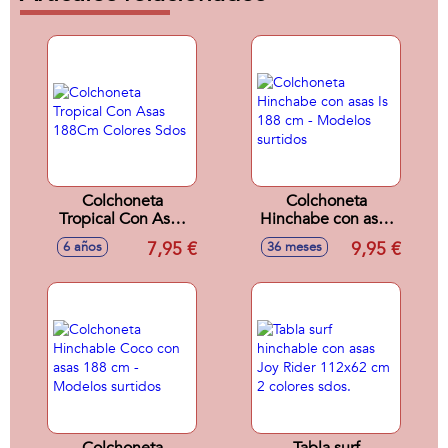
Colchoneta
Colchoneta
Tropical Con Asas
Hinchabe con asas
188Cm Colores
Is 188 cm -
7,95 €
9,95 €
6 años
36 meses
Sdos
Modelos surtidos