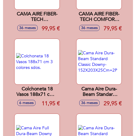
CAMA AIRE FIBER-
CAMA AIRE FIBER-
TECH
TECH COMFORT-
152X203X56CM-
PLUSH
99,95 €
79,95 €
36 meses
36 meses
C/BOMBA
152X203X46-
ELECTRICA
C/BOMBA ELE
Colchoneta 18
Cama Aire Dura-
Vasos 188x71 cm 3
Beam Standard
colores sdos.
Classic Downy-
11,95 €
29,95 €
6 meses
36 meses
152X203X25Cm+2P