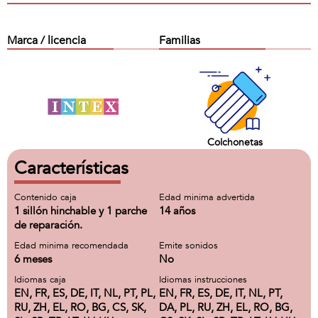
Marca / licencia
Familias
Colchonetas
Características
Contenido caja
Edad minima advertida
1 sillón hinchable y 1 parche
14 años
de reparación.
Edad minima recomendada
Emite sonidos
6 meses
No
Idiomas caja
Idiomas instrucciones
EN, FR, ES, DE, IT, NL, PT, PL,
EN, FR, ES, DE, IT, NL, PT,
RU, ZH, EL, RO, BG, CS, SK,
DA, PL, RU, ZH, EL, RO, BG,