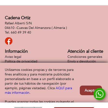
Cadena Ortiz
Rafael Alberti S/N
04610 -
Cuevas Del Almanzora
( Almeria )
660 49 39 40
Información
Atención al cliente
Aviso legal
Condiciones generales
Política de privacidad
Envío y devolución
Política de cookies
Contacto
Utilizamos cookies propias y de terceros para
Formas de pago
fines analíticos y para mostrarte publicidad
personalizada en base a un perfil elaborado a
partir de tus hábitos de navegación (por
ejemplo, páginas visitadas). Clica
AQUÍ para
Aceptar
más información
.
Puedes aceptar todas las cookies pulsando el
botón “Aceptar” o configurarlas o rechazar su