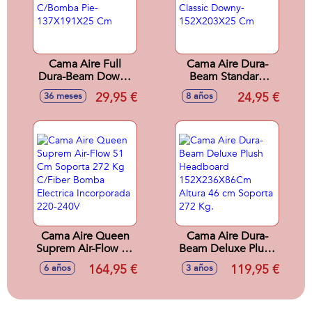
Cama Aire Full
Cama Aire Dura-
Dura-Beam Downy
Beam Standard
C/Bomba Pie-
Classic Downy-
29,95 €
24,95 €
36 meses
8 años
137X191X25 Cm
152X203X25 Cm
Cama Aire Queen
Cama Aire Dura-
Suprem Air-Flow 51
Beam Deluxe Plush
Cm Soporta 272 Kg
Headboard
164,95 €
119,95 €
6 años
3 años
C/Fiber Bomba
152X236X86Cm
Electrica
Altura 46 cm
Incorporada 220-
Soporta 272 Kg.
240V