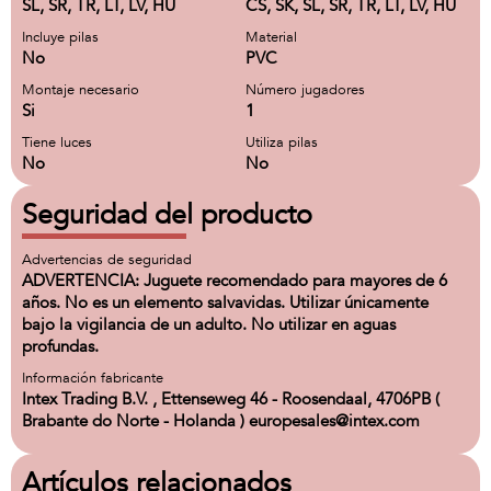
SL, SR, TR, LT, LV, HU
CS, SK, SL, SR, TR, LT, LV, HU
Incluye pilas
Material
No
PVC
Montaje necesario
Número jugadores
Si
1
Tiene luces
Utiliza pilas
No
No
Seguridad del producto
Advertencias de seguridad
ADVERTENCIA: Juguete recomendado para mayores de 6
años. No es un elemento salvavidas. Utilizar únicamente
bajo la vigilancia de un adulto. No utilizar en aguas
profundas.
Información fabricante
Intex Trading B.V. , Ettenseweg 46 - Roosendaal, 4706PB (
Brabante do Norte - Holanda ) europesales@intex.com
Artículos relacionados