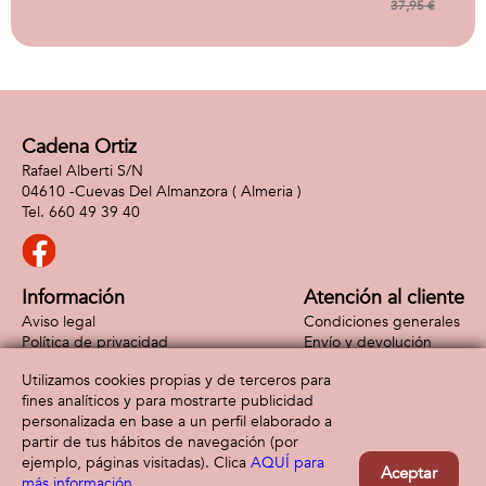
cm.
37,95 €
Cadena Ortiz
Rafael Alberti S/N
04610 -
Cuevas Del Almanzora
( Almeria )
660 49 39 40
Información
Atención al cliente
Aviso legal
Condiciones generales
Política de privacidad
Envío y devolución
Política de cookies
Contacto
Utilizamos cookies propias y de terceros para
Formas de pago
fines analíticos y para mostrarte publicidad
personalizada en base a un perfil elaborado a
partir de tus hábitos de navegación (por
ejemplo, páginas visitadas). Clica
AQUÍ para
Aceptar
más información
.