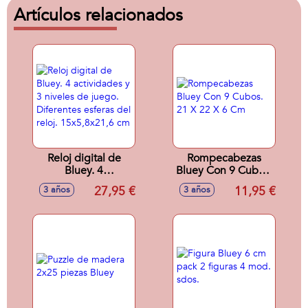
Artículos relacionados
Reloj digital de
Rompecabezas
Bluey. 4
Bluey Con 9 Cubos.
actividades y 3
21 X 22 X 6 Cm
27,95 €
11,95 €
3 años
3 años
niveles de juego.
Diferentes esferas
del reloj.
15x5,8x21,6 cm