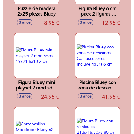
Puzzle de madera
Figura Bluey 6 cm
2x25 piezas Bluey
pack 2 figuras 4
mod. sdos.
8,95 €
12,95 €
3 años
3 años
Figura Bluey mini
Piscina Bluey con
playset 2 mod sdos
zona de descanos.
19x21,6x10,2 cm
Con accesorios.
24,95 €
41,95 €
3 años
3 años
Incluye figura 6 cm