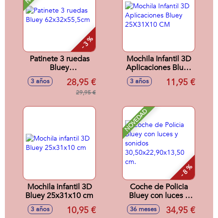
35x30x13 cm
- 3 %
Patinete 3 ruedas
Mochila Infantil 3D
Bluey
Aplicaciones Bluey
62x32x55,5cm
25X31X10 CM
28,95 €
11,95 €
3 años
3 años
29,95 €
NOVEDAD
- 8 %
Mochila infantil 3D
Coche de Policia
Bluey 25x31x10 cm
Bluey con luces y
sonidos
10,95 €
34,95 €
3 años
36 meses
30,50x22,90x13,50