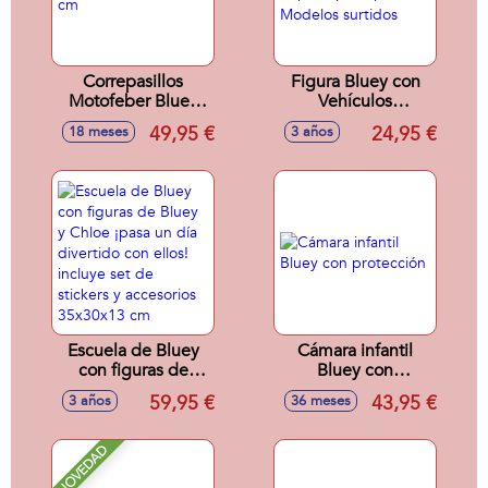
Correpasillos
Figura Bluey con
Motofeber Bluey
Vehículos
62 cm
21,6x16,50x6,80
49,95 €
24,95 €
18 meses
3 años
cm - Modelos
surtidos
Escuela de Bluey
Cámara infantil
con figuras de
Bluey con
Bluey y Chloe ¡pasa
protección
59,95 €
43,95 €
3 años
36 meses
un día divertido
con ellos! incluye
set de stickers y
NOVEDAD
accesorios