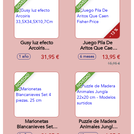
NOVEDAD
NOVEDAD
- 13 %
Gusy luz efecto
Juego Pila De
Arcoiris
Aritos Que Caen
33,5X34,5X10,7Cm
Fisher-Price
31,95 €
13,95 €
1 año
6 meses
15,95 €
NOVEDAD
NOVEDAD
Marionetas
Puzzle de Madera
Blancanieves Set 4
Animales Jungla
piezas. 25 cm
22x20 cm -