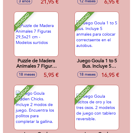
21,95 €
6,95 €
3 años
12 meses
Modelos surtidos
NOVEDAD
NOVEDAD
Puzzle de Madera
Juego Goula 1 to 5
Animales 7 Figuras
Bus. Incluye 5
29,5x21 cm -
anmales para
5,95 €
16,95 €
18 meses
18 meses
Modelos surtidos
colocar
correctaente en el
autobus.
NOVEDAD
NOVEDAD