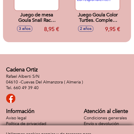
Juego de mesa
Juego Goula Color
Goula Snail Race.
Turtles. Completa
Ayuda a los
la tortuga
8,95 €
9,95 €
3 años
2 años
caracoles a llegar a
añadiendo el color
la mesa!
correspondiente!!
Cadena Ortiz
Rafael Alberti S/N
04610 -
Cuevas Del Almanzora
( Almeria )
660 49 39 40
Información
Atención al cliente
Aviso legal
Condiciones generales
Política de privacidad
Envío y devolución
Política de cookies
Contacto