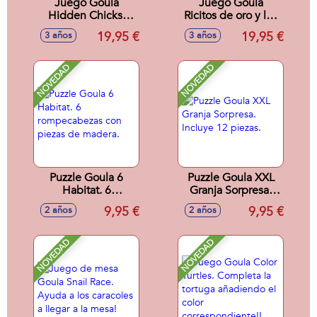
Juego Goula
Juego Goula
Hidden Chicks.
Ricitos de oro y los
Incluye 2 modos de
tres osos. 2
19,95 €
19,95 €
3 años
3 años
juego. Encuentra
modelos de juego
los pollitos para
con tablero
completar la
reversible.
NOVEDAD
NOVEDAD
gallina.
Puzzle Goula 6
Puzzle Goula XXL
Habitat. 6
Granja Sorpresa.
rompecabezas con
Incluye 12 piezas.
9,95 €
9,95 €
2 años
2 años
piezas de madera.
NOVEDAD
NOVEDAD