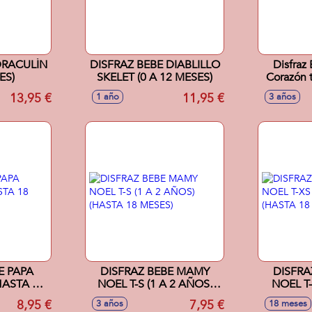
DRACULÍN
DISFRAZ BEBE DIABLILLO
Disfraz
ES)
SKELET (0 A 12 MESES)
Corazón t
13,95 €
11,95 €
1 año
3 años
E PAPA
DISFRAZ BEBE MAMY
DISFRA
HASTA 18
NOEL T-S (1 A 2 AÑOS)
NOEL T-XS (12 
)
(HASTA 18 MESES)
(HAST
8,95 €
7,95 €
3 años
18 meses