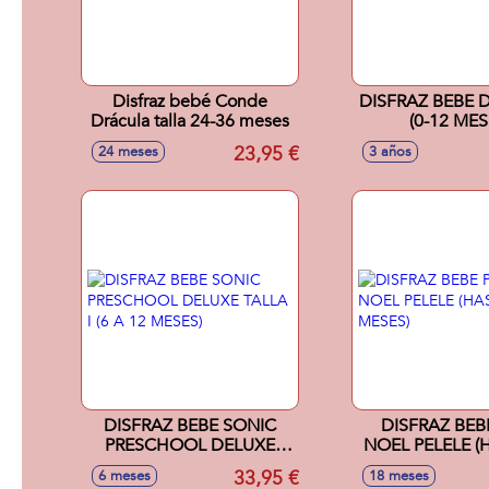
Disfraz bebé Conde
DISFRAZ BEBE 
Drácula talla 24-36 meses
(0-12 MES
23,95 €
24 meses
3 años
DISFRAZ BEBE SONIC
DISFRAZ BEB
PRESCHOOL DELUXE
NOEL PELELE (
TALLA I (6 A 12 MESES)
MESES
33,95 €
6 meses
18 meses