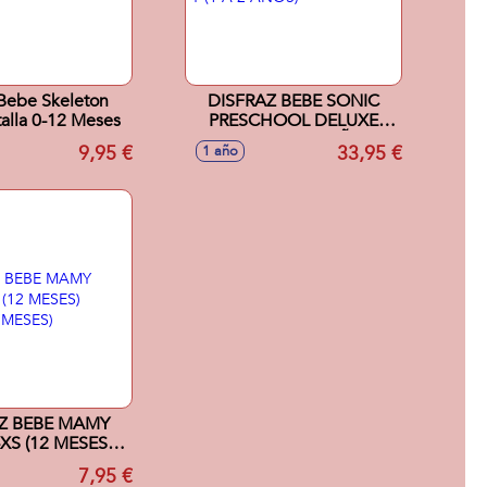
 Bebe Skeleton
DISFRAZ BEBE SONIC
alla 0-12 Meses
PRESCHOOL DELUXE
TALLA T (1 A 2 AÑOS)
9,95 €
33,95 €
1 año
Z BEBE MAMY
MESES)
A 18 MESES)
7,95 €