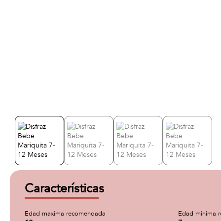
Características
Edad maxima recomendada
Edad minima 