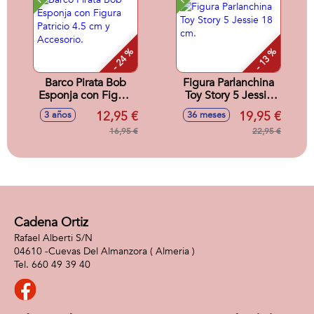
- 24 %
- 13 %
Barco Pirata Bob
Figura Parlanchina
Esponja con Figura
Toy Story 5 Jessie
Patricio 4.5 cm y
18 cm.
12,95 €
19,95 €
3 años
36 meses
Accesorio.
16,95 €
22,95 €
Cadena Ortiz
Rafael Alberti S/N
04610 -
Cuevas Del Almanzora
( Almeria )
660 49 39 40