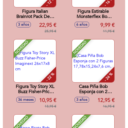
- 12 %
- 16 %
Figura Italian
Figura Estirable
Brainrot Pack De 5
Monsterflex Bob
Figuras De 5Cm -
Esponja. - Modelos
22,95 €
9,99 €
3 años
6 años
Modelos surtidos
surtidos
25,95 €
11,95 €
NOVEDAD
NOVEDAD
- 22 %
- 24 %
Figura Toy Story XL
Casa Piña Bob
Buzz Fisher-Price
Esponja con 2
Imaginext 26x17x8
Figuras
10,95 €
12,95 €
36 meses
3 años
cm
17,78x15,24x7,6
13,95 €
cm.
16,95 €
NOVEDAD
NOVEDAD