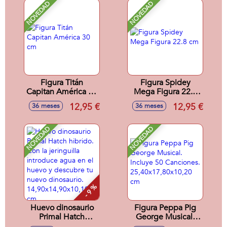
NOVEDAD
NOVEDAD
Figura Titán
Figura Spidey
Capitan América 30
Mega Figura 22.8
cm
cm
12,95 €
12,95 €
36 meses
36 meses
NOVEDAD
NOVEDAD
- 9 %
Huevo dinosaurio
Figura Peppa Pig
Primal Hatch
George Musical.
hibrido. Con la
Incluye 50