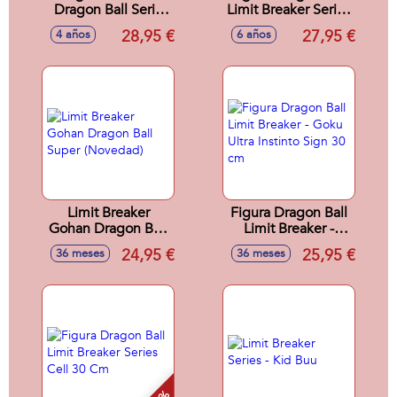
Dragon Ball Serie
Limit Breaker Series
Dragon Stars
Super Saiyan
28,95 €
27,95 €
4 años
6 años
Vegeta Versión 2
Gogeta 30 cm
17 Cm
Limit Breaker
Figura Dragon Ball
Gohan Dragon Ball
Limit Breaker -
Super (Novedad)
Goku Ultra Instinto
24,95 €
25,95 €
36 meses
36 meses
Sign 30 cm