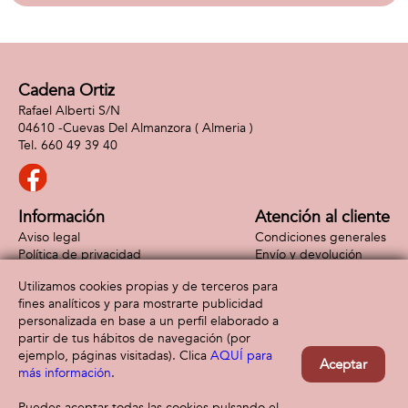
Cadena Ortiz
Rafael Alberti S/N
04610 -
Cuevas Del Almanzora
( Almeria )
660 49 39 40
Información
Atención al cliente
Aviso legal
Condiciones generales
Política de privacidad
Envío y devolución
Política de cookies
Contacto
Utilizamos cookies propias y de terceros para
Formas de pago
fines analíticos y para mostrarte publicidad
personalizada en base a un perfil elaborado a
partir de tus hábitos de navegación (por
ejemplo, páginas visitadas). Clica
AQUÍ para
Aceptar
más información
.
Puedes aceptar todas las cookies pulsando el