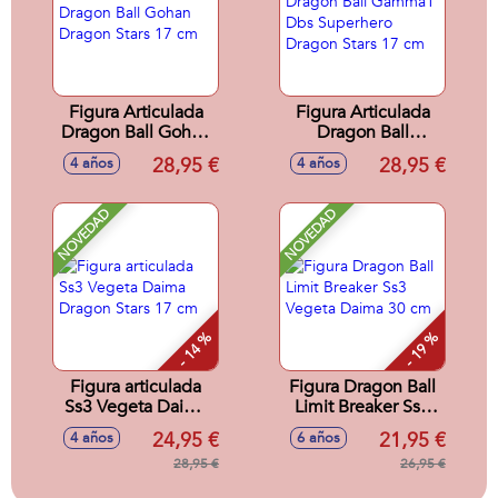
Figura Articulada
Figura Articulada
Dragon Ball Gohan
Dragon Ball
Dragon Stars 17 cm
Gamma1 Dbs
28,95 €
28,95 €
4 años
4 años
Superhero Dragon
Stars 17 cm
NOVEDAD
NOVEDAD
- 14 %
- 19 %
Figura articulada
Figura Dragon Ball
Ss3 Vegeta Daima
Limit Breaker Ss3
Dragon Stars 17 cm
Vegeta Daima 30
24,95 €
21,95 €
4 años
6 años
cm
28,95 €
26,95 €