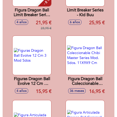
- 8 %
Figura Dragon Ball
Limit Breaker Series
Limit Breaker Series
- Kid Buu
Cell 30 Cm
21,95 €
25,95 €
4 años
6 años
23,95 €
Figuras Dragon Ball
Figura Dragon Ball
Evolve 12 Cm 3
Coleccionable
Mod Sdos
Chibi Master Series
15,95 €
16,95 €
4 años
36 meses
Mod. Sdos. 11X9X9
Cm