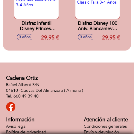
Disfraz infantil
Disfraz Disney 100
Disney Princesa
Aniv. Blancanieves
Rapunzel Classic
Classic Talla 3-4
29,95 €
29,95 €
3 años
3 años
talla. 3-4 Años
Años
Cadena Ortiz
Rafael Alberti S/N
04610 -
Cuevas Del Almanzora
( Almeria )
660 49 39 40
Información
Atención al cliente
Aviso legal
Condiciones generales
Política de privacidad
Envío y devolución