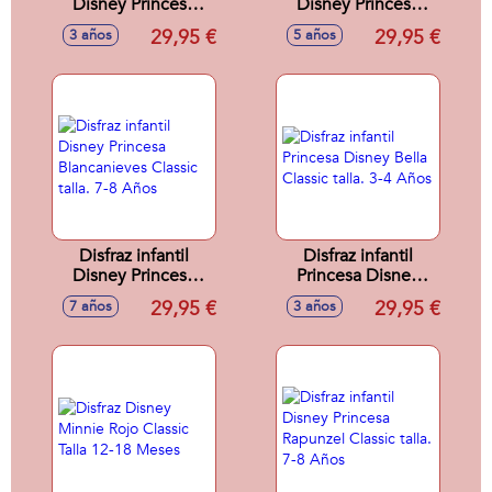
Disney Princesa
Disney Princesa
Ariel Classic talla.
Ariel Classic talla.
29,95 €
29,95 €
3 años
5 años
3-4 Años
5-6 Años
Disfraz infantil
Disfraz infantil
Disney Princesa
Princesa Disney
Blancanieves
Bella Classic talla.
29,95 €
29,95 €
7 años
3 años
Classic talla. 7-8
3-4 Años
Años