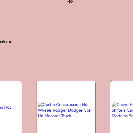
No
fixia.