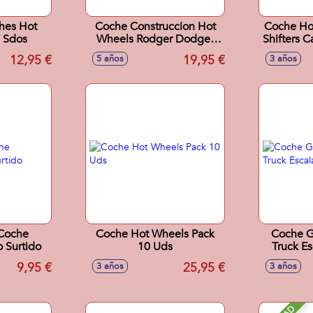
hes Hot
Coche Construccion Hot
Coche Ho
 Sdos
Wheels Rodger Dodger
Shifters 
Con Un Monster Truck..
Mod
12,95 €
19,95 €
5 años
3 años
Coche
Coche Hot Wheels Pack
Coche G
 Surtido
10 Uds
Truck Es
9,95 €
25,95 €
3 años
3 años