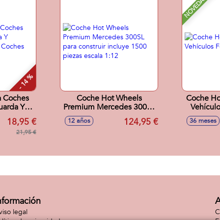
NOVEDAD
- 14 %
a Coches
Coche Hot Wheels
Coche Ho
uarda Y
Premium Mercedes 300SL
Vehículo
a 5 Coches
para construir incluye
18,95 €
124,95 €
12 años
36 meses
te.
1500 piezas escala 1:12
21,95 €
nformación
A
viso legal
C