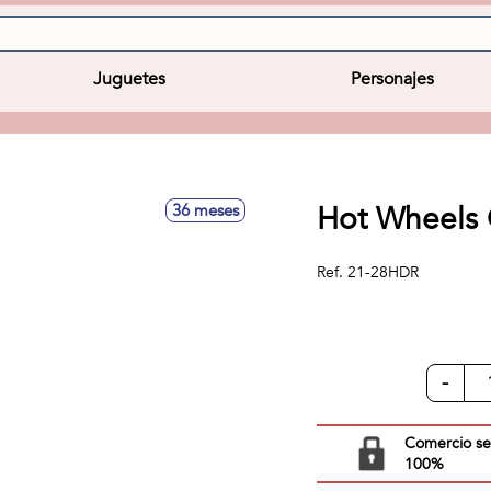
Juguetes
Personajes
Hot Wheels 
36 meses
Ref.
21-28HDR
-
Comercio s
100%