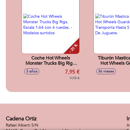
- 20 %
Coche Hot Wheels
Tiburón Mastic
Monster Trucks Big Rigs.
Hot Wheels G
Escala 1:64 con 6 ruedas. -
Transporta Hast
7,95 €
3 años
36 meses
Modelos surtidos
De Jugue
9,95 €
Cadena Ortiz
I
Rafael Alberti S/N
A