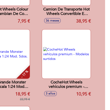
t Wheels Colour
Camion De Transporte Hot
Cambian De Color
Wheels Convertible En
elos Sdos.
Pista De Coches.
7,95 €
38,95 €
36 meses
- 17 %
rande Monster
CocheHot Wheels
cala 1:24 Mod.
vehículos premium -
Sdos.
Modelos surtidos
18,95 €
10,95 €
3 años
22,95 €