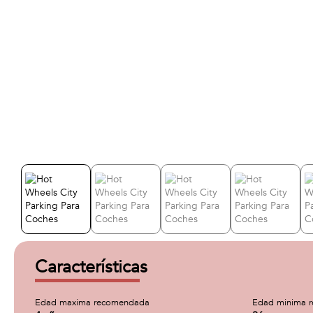
Características
Edad maxima recomendada
Edad minima 