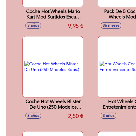
Coche Hot Wheels Mario
Pack De 5 Coc
Kart Mod Surtidos Escala
Wheels Mod
1:64
9,95 €
3 años
36 meses
Coche Hot Wheels Blister
Hot Wheels 
De Uno (250 Modelos
Entretenimiento
Sdos.)
2,50 €
3 años
3 años