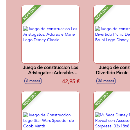
NOVEDAD
NOVEDAD
Juego de construccion Los
Juego de cons
Aristogatos: Adorable
Divertido Pícnic
Marie Lego Disney Classic
Bruni Lego 
42,95 €
6 meses
36 meses
Princes
NOVEDAD
NOVEDAD