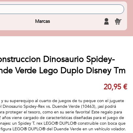
Marcas
nstruccion Dinosaurio Spidey-
nde Verde Lego Duplo Disney Tm
20,95 €
y y su superequipo al cuarto de juegos de tu peque con el juguete
inosaurio Spidey-Rex vs. Duende Verde (10463), ¡así podrá
ra proteger el tesoro, como en su serie favorita! Este regalo para
 2 años viene cargado de características diseñadas para el juego de
sonajes: un Spidey T. rex LEGO® DUPLO® construible con boca que
una figura LEGO® DUPLO® del Duende Verde en un vehículo volador.