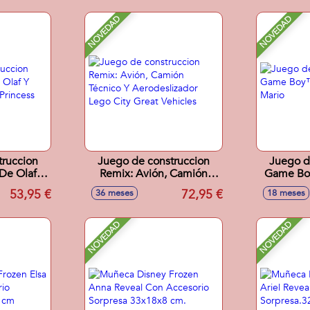
accesorios. - Modelos
surtidos
NOVEDAD
NOVEDAD
truccion
Juego de construccion
Juego d
 De Olaf Y
Remix: Avión, Camión
Game Bo
Disney
Técnico Y Aerodeslizador
53,95 €
72,95 €
36 meses
18 meses
s
Lego City Great Vehicles
NOVEDAD
NOVEDAD