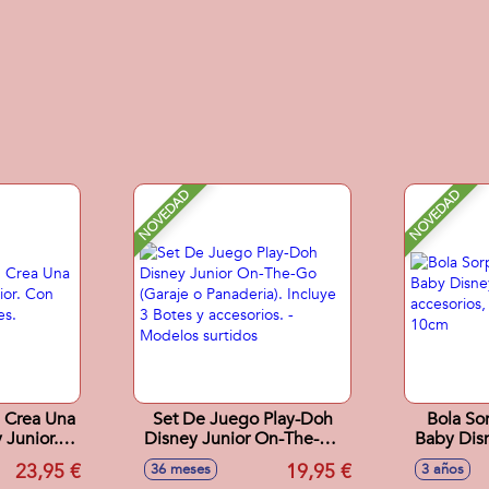
NOVEDAD
NOVEDAD
h Crea Una
Set De Juego Play-Doh
Bola So
 Junior.
Disney Junior On-The-Go
Baby Dis
 4 Botes.
(Garaje o Panaderia).
y a
23,95 €
19,95 €
36 meses
3 años
Incluye 3 Botes y
colecc