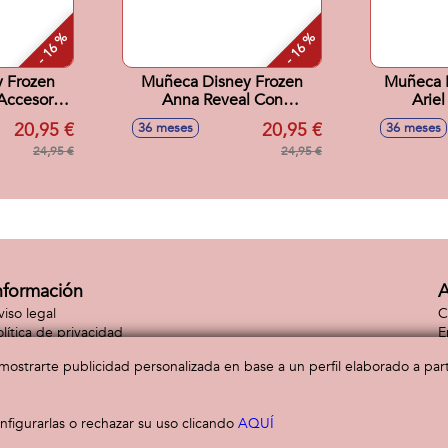
- 16 %
- 16 %
 Frozen
Muñeca Disney Frozen
Muñeca P
Accesorio
Anna Reveal Con
Arie
18x8 cm
Accesorio Sorpresa
Ac
20,95 €
20,95 €
36 meses
36 meses
33x18x8 cm.
Sorpre
24,95 €
24,95 €
nformación
A
viso legal
C
olítica de privacidad
E
lítica de cookies
C
a mostrarte publicidad personalizada en base a un perfil elaborado a pa
figurarlas o rechazar su uso clicando
AQUÍ