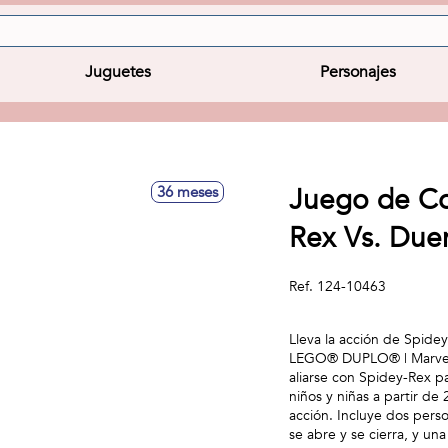
Juguetes
Personajes
Juego de Co
36 meses
Rex Vs. Due
Ref.
124-10463
Lleva la acción de Spide
LEGO® DUPLO® | Marvel D
aliarse con Spidey-Rex pa
niños y niñas a partir de
acción. Incluye dos per
se abre y se cierra, y 