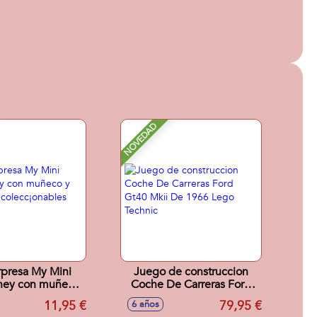
NOVEDAD
rpresa My Mini
Juego de construccion
ney con muñeco
Coche De Carreras Ford
ccesorios,
Gt40 Mkii De 1966 Lego
11,95 €
79,95 €
6 años
¡onables 10cm
Technic