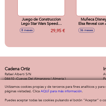
Juego de Construccion
Muñeca Disney
Lego Star Wars Speeder
Elsa Reveal con 
de Cobb Vanth
Sorpresa. 33x
29,95 €
8 meses
36 meses
Cadena Ortiz
I
Rafael Alberti S/N
A
04610 -
Cuevas Del Almanzora
( Almeria )
P
660 49 39 40
Po
Utilizamos cookies propias y de terceros para fines analíticos y par
páginas visitadas). Clica
AQUÍ para más información
.
Puedes aceptar todas las cookies pulsando el botón “Aceptar” o con