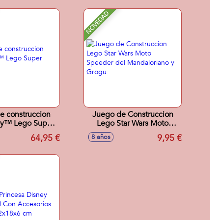
NOVEDAD
e construccion
Juego de Construccion
y™ Lego Super
Lego Star Wars Moto
Mario
Speeder del Mandaloriano
64,95 €
9,95 €
8 años
y Grogu