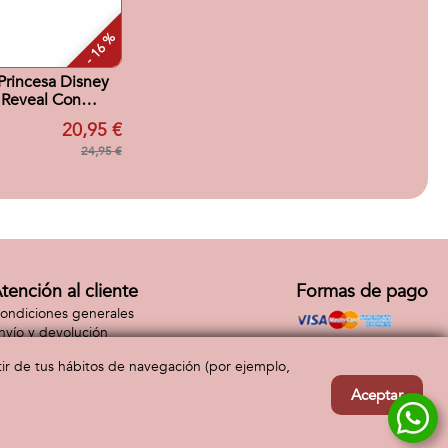
- 16 %
rincesa Disney
l Reveal Con
cesorios
20,95 €
sa.32x18x6 cm
24,95 €
tención al cliente
Formas de pago
ondiciones generales
nvío y devolución
ontacto
rtir de tus hábitos de navegación (por ejemplo,
Aceptar