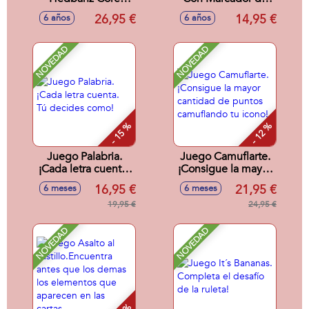
26,60x26,60x6,70
Puntos.
26,95 €
14,95 €
6 años
6 años
cm
NOVEDAD
NOVEDAD
- 15 %
- 12 %
Juego Palabria.
Juego Camuflarte.
¡Cada letra cuenta.
¡Consigue la mayor
Tú decides como!
cantidad de puntos
16,95 €
21,95 €
6 meses
6 meses
camuflando tu
19,95 €
icono!
24,95 €
NOVEDAD
NOVEDAD