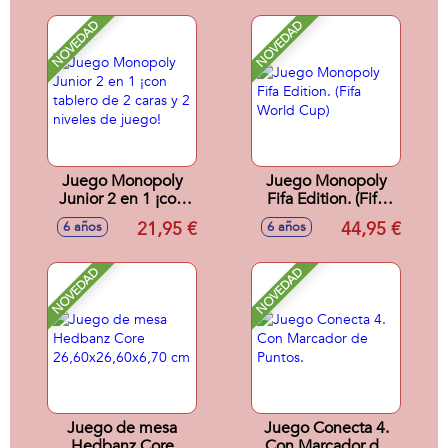
NOVEDAD
NOVEDAD
Juego Monopoly
Juego Monopoly
Junior 2 en 1 ¡con
Fifa Edition. (Fifa
tablero de 2 caras y
World Cup)
21,95 €
44,95 €
6 años
6 años
2 niveles de juego!
NOVEDAD
NOVEDAD
Juego de mesa
Juego Conecta 4.
Hedbanz Core
Con Marcador de