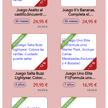
- 17 %
Juego Asalto al
Juego It´s Bananas.
castillo.Encuentra
Completa el
antes que los
desafío de la ruleta!
24,95 €
24,95 €
36 meses
36 meses
demas los
elementos que
29,95 €
aparecen en las
cartas.
NOVEDAD
NOVEDAD
- 12 %
- 11 %
Juego Salta Buzz
Juego Uno Elite
Lightyear. Coloca
F1(Formula uno)
las varillas. Cuidado
Starter Pack.
29,95 €
16,95 €
4 años
7 años
puede saltar.
(Incluye Cartas
33,95 €
Metalizadas,Exclusivas
18,95 €
y 4 Booster)
NOVEDAD
NOVEDAD