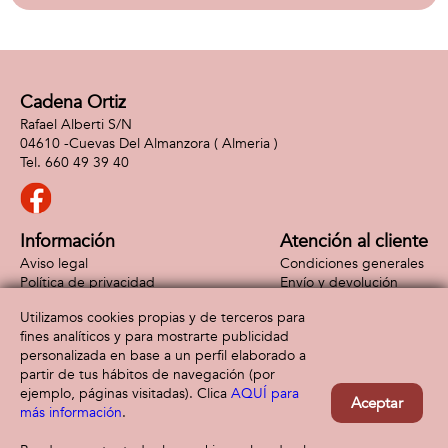
Cadena Ortiz
Rafael Alberti S/N
04610 -
Cuevas Del Almanzora
( Almeria )
660 49 39 40
Información
Atención al cliente
Aviso legal
Condiciones generales
Política de privacidad
Envío y devolución
Política de cookies
Contacto
Utilizamos cookies propias y de terceros para
Formas de pago
fines analíticos y para mostrarte publicidad
personalizada en base a un perfil elaborado a
partir de tus hábitos de navegación (por
ejemplo, páginas visitadas). Clica
AQUÍ para
Aceptar
más información
.