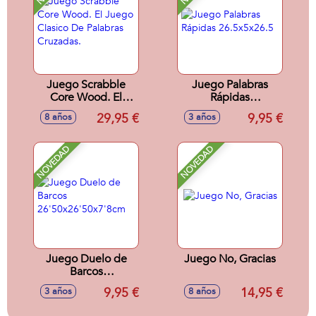
Juego Scrabble
Juego Palabras
Core Wood. El
Rápidas
Juego Clasico De
26.5x5x26.5
29,95 €
9,95 €
8 años
3 años
Palabras Cruzadas.
NOVEDAD
NOVEDAD
Juego Duelo de
Juego No, Gracias
Barcos
26'50x26'50x7'8cm
9,95 €
14,95 €
3 años
8 años