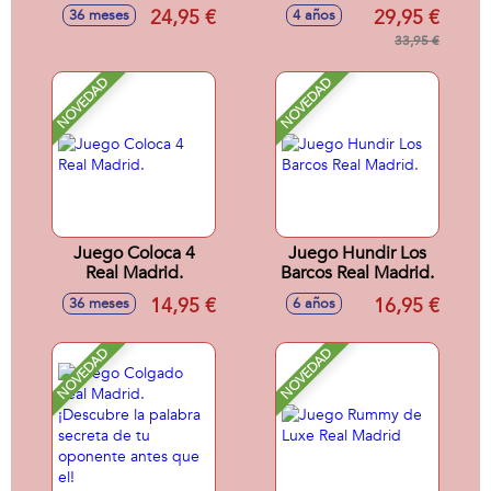
desafío de la ruleta!
las varillas. Cuidado
24,95 €
29,95 €
36 meses
4 años
puede saltar.
33,95 €
NOVEDAD
NOVEDAD
Juego Coloca 4
Juego Hundir Los
Real Madrid.
Barcos Real Madrid.
14,95 €
16,95 €
36 meses
6 años
NOVEDAD
NOVEDAD