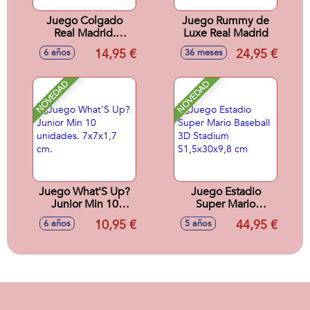
Juego Colgado
Juego Rummy de
Real Madrid.
Luxe Real Madrid
¡Descubre la
14,95 €
24,95 €
6 años
36 meses
palabra secreta de
tu oponente antes
que el!
NOVEDAD
NOVEDAD
Juego What'S Up?
Juego Estadio
Junior Min 10
Super Mario
unidades. 7x7x1,7
Baseball 3D
10,95 €
44,95 €
6 años
5 años
cm.
Stadium
51,5x30x9,8 cm