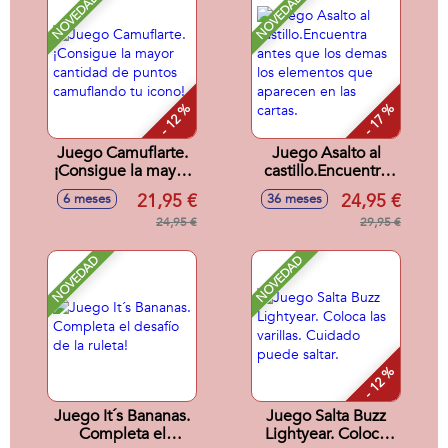
NOVEDAD
NOVEDAD
- 12 %
- 17 %
Juego Camuflarte.
Juego Asalto al
¡Consigue la mayor
castillo.Encuentra
cantidad de puntos
antes que los
21,95 €
24,95 €
6 meses
36 meses
camuflando tu
demas los
icono!
24,95 €
elementos que
29,95 €
aparecen en las
cartas.
NOVEDAD
NOVEDAD
- 12 %
Juego It´s Bananas.
Juego Salta Buzz
Completa el
Lightyear. Coloca