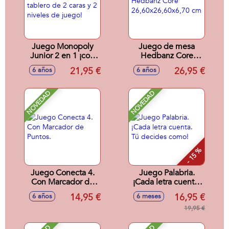
Juego Monopoly
Juego de mesa
Junior 2 en 1 ¡con
Hedbanz Core
tablero de 2 caras y
26,60x26,60x6,70
21,95 €
26,95 €
6 años
6 años
2 niveles de juego!
cm
NOVEDAD
NOVEDAD
- 15 %
Juego Conecta 4.
Juego Palabria.
Con Marcador de
¡Cada letra cuenta.
Puntos.
Tú decides como!
14,95 €
16,95 €
6 años
6 meses
19,95 €