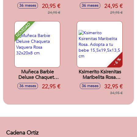
Con Accesorios
Rosa 32x12x12 cm
20,95 €
24,95 €
36 meses
36 meses
Sorpresa.32x18x6
cm
24,95 €
29,95 €
NOVEDAD
- 6 %
Muñeca Barbie
Ksimerito Ksirenitas
Deluxe Chaqueta
Maribelita Rosa.
Vaquera Rosa
Adopta a tu bebe
22,95 €
32,95 €
36 meses
36 meses
32x20x8 cm
15,5x19,5x13,5 cm
34,95 €
Cadena Ortiz