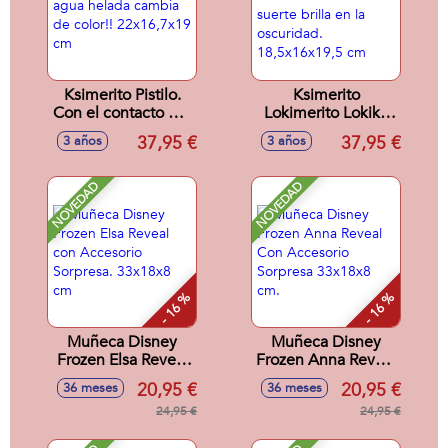
Ksimerito Pistilo.
Ksimerito
Con el contacto del
Lokimerito Lokika
agua helada
es amuleto de la
37,95 €
37,95 €
3 años
3 años
cambia de color!!
buena suerte brilla
22x16,7x19 cm
en la oscuridad.
18,5x16x19,5 cm
NOVEDAD
NOVEDAD
- 16 %
- 16 %
Muñeca Disney
Muñeca Disney
Frozen Elsa Reveal
Frozen Anna Reveal
con Accesorio
Con Accesorio
20,95 €
20,95 €
36 meses
36 meses
Sorpresa. 33x18x8
Sorpresa 33x18x8
cm
24,95 €
cm.
24,95 €