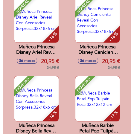
NOVEDAD
NOVEDAD
- 16 %
- 16 %
Muñeca Princesa
Muñeca Princesa
Disney Ariel Reveal
Disney Cenicienta
Con Accesorios
Reveal Con
20,95 €
20,95 €
36 meses
36 meses
Sorpresa.32x18x6
Accesorios
cm
24,95 €
Sorpresa.32x18x6
24,95 €
cm
NOVEDAD
NOVEDAD
- 16 %
- 17 %
Muñeca Princesa
Muñeca Barbie
Disney Bella Reveal
Petal Pop Tulipán