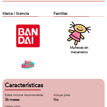
Marca / licencia
Familias
Muñecas sin
mecanismo
Características
Edad minima recomendada
Incluye pilas
36 meses
No
Utiliza pilas