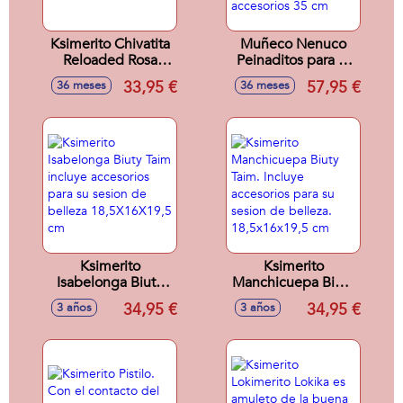
Ksimerito Chivatita
Muñeco Nenuco
Reloaded Rosa
Peinaditos para el
2022 18,5X16X19,5
cole ¡puedes hacer
33,95 €
57,95 €
36 meses
36 meses
Cm
un peinado cada
día! incluye más de
10 accesorios 35
cm
Ksimerito
Ksimerito
Isabelonga Biuty
Manchicuepa Biuty
Taim incluye
Taim. Incluye
34,95 €
34,95 €
3 años
3 años
accesorios para su
accesorios para su
sesion de belleza
sesion de belleza.
18,5X16X19,5 cm
18,5x16x19,5 cm