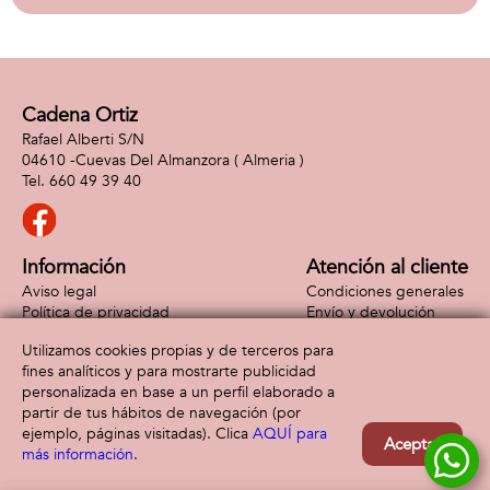
Cadena Ortiz
Rafael Alberti S/N
04610 -
Cuevas Del Almanzora
( Almeria )
660 49 39 40
Información
Atención al cliente
Aviso legal
Condiciones generales
Política de privacidad
Envío y devolución
Política de cookies
Contacto
Utilizamos cookies propias y de terceros para
Formas de pago
fines analíticos y para mostrarte publicidad
personalizada en base a un perfil elaborado a
partir de tus hábitos de navegación (por
ejemplo, páginas visitadas). Clica
AQUÍ para
Aceptar
más información
.