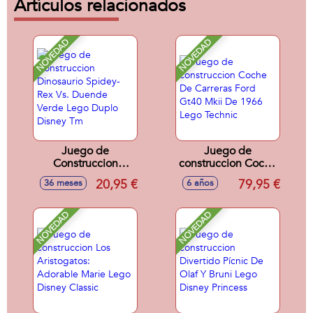
Artículos relacionados
NOVEDAD
NOVEDAD
Juego de
Juego de
Construccion
construccion Coche
Dinosaurio Spidey-
De Carreras Ford
20,95 €
79,95 €
36 meses
6 años
Rex Vs. Duende
Gt40 Mkii De 1966
Verde Lego Duplo
Lego Technic
Disney Tm
NOVEDAD
NOVEDAD