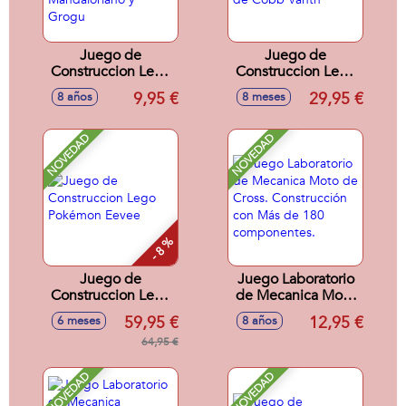
Juego de
Juego de
Construccion Lego
Construccion Lego
Star Wars Moto
Star Wars Speeder
9,95 €
29,95 €
8 años
8 meses
Speeder del
de Cobb Vanth
Mandaloriano y
Grogu
NOVEDAD
NOVEDAD
- 8 %
Juego de
Juego Laboratorio
Construccion Lego
de Mecanica Moto
Pokémon Eevee
de Cross.
59,95 €
12,95 €
6 meses
8 años
Construcción con
64,95 €
Más de 180
componentes.
NOVEDAD
NOVEDAD