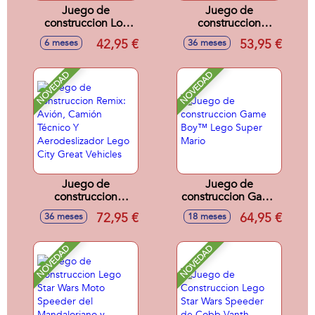
Juego de
Juego de
construccion Los
construccion
Aristogatos:
Divertido Pícnic De
42,95 €
53,95 €
6 meses
36 meses
Adorable Marie
Olaf Y Bruni Lego
Lego Disney
Disney Princess
Classic
NOVEDAD
NOVEDAD
Juego de
Juego de
construccion
construccion Game
Remix: Avión,
Boy™ Lego Super
72,95 €
64,95 €
36 meses
18 meses
Camión Técnico Y
Mario
Aerodeslizador
Lego City Great
NOVEDAD
NOVEDAD
Vehicles