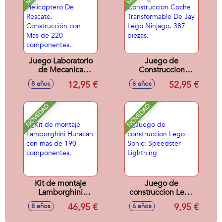
Juego Laboratorio
Juego de
de Mecanica
Construccion
Helicóptero De
Coche
12,95 €
52,95 €
8 años
6 años
Rescate.
Transformable De
Construcción con
Jay Lego Ninjago.
Más de 220
387 piezas.
NOVEDAD
NOVEDAD
componentes.
Kit de montaje
Juego de
Lamborghini
construccion Lego
Huracán con mas
Sonic: Speedster
46,95 €
9,95 €
8 años
6 años
de 190
Lightning
componentes.