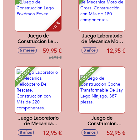
- 8 %
Juego de
Juego Laboratorio
Construccion Lego
de Mecanica Moto
Pokémon Eevee
de Cross.
59,95 €
12,95 €
6 meses
8 años
Construcción con
64,95 €
Más de 180
componentes.
NOVEDAD
NOVEDAD
Juego Laboratorio
Juego de
de Mecanica
Construccion
Helicóptero De
Coche
12,95 €
52,95 €
8 años
6 años
Rescate.
Transformable De