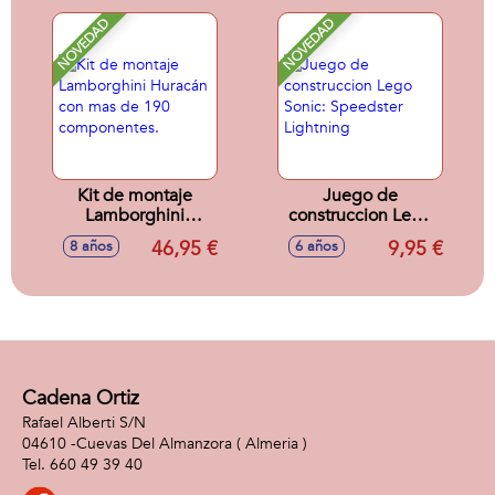
Construcción con
Jay Lego Ninjago.
Más de 220
387 piezas.
NOVEDAD
NOVEDAD
componentes.
Kit de montaje
Juego de
Lamborghini
construccion Lego
Huracán con mas
Sonic: Speedster
46,95 €
9,95 €
8 años
6 años
de 190
Lightning
componentes.
Cadena Ortiz
Rafael Alberti S/N
04610 -
Cuevas Del Almanzora
( Almeria )
660 49 39 40