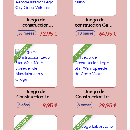
Juego de
Juego de
construccion
construccion Game
Remix: Avión,
Boy™ Lego Super
72,95 €
64,95 €
36 meses
18 meses
Camión Técnico Y
Mario
Aerodeslizador
Lego City Great
NOVEDAD
NOVEDAD
Vehicles
Juego de
Juego de
Construccion Lego
Construccion Lego
Star Wars Moto
Star Wars Speeder
9,95 €
29,95 €
8 años
8 meses
Speeder del
de Cobb Vanth
Mandaloriano y
Grogu
NOVEDAD
NOVEDAD