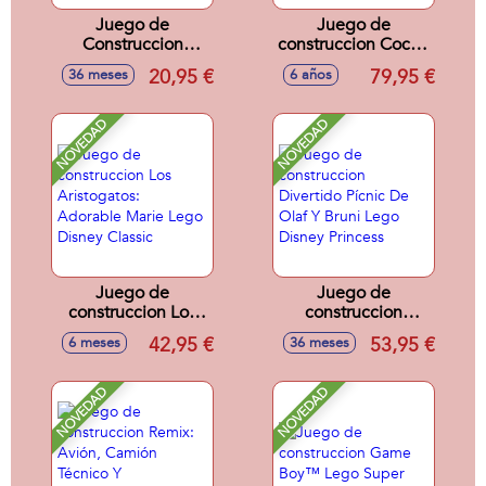
Juego de
Juego de
Construccion
construccion Coche
Dinosaurio Spidey-
De Carreras Ford
20,95 €
79,95 €
36 meses
6 años
Rex Vs. Duende
Gt40 Mkii De 1966
Verde Lego Duplo
Lego Technic
Disney Tm
NOVEDAD
NOVEDAD
Juego de
Juego de
construccion Los
construccion
Aristogatos:
Divertido Pícnic De
42,95 €
53,95 €
6 meses
36 meses
Adorable Marie
Olaf Y Bruni Lego
Lego Disney
Disney Princess
Classic
NOVEDAD
NOVEDAD