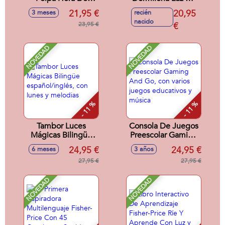
Pasear, con luces,
Noche, con luz y
21,95 €
20,95
3 meses
recién
canciones,
melodias relajantes
nacido
melodías, sonidos y
23,95 €
€
frases divertidas
NOVEDAD
NOVEDAD
- 11 %
- 11 %
Tambor Luces
Consola De Juegos
Mágicas Bilingüe
Preescolar Gaming
español/inglés, con
And Go, con varios
24,95 €
24,95 €
6 meses
3 años
lunes y melodias
juegos educativos
27,95 €
y música
27,95 €
NOVEDAD
NOVEDAD