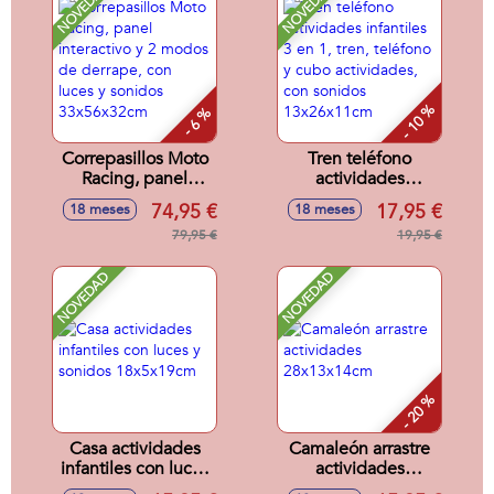
NOVEDAD
NOVEDAD
- 10 %
- 6 %
Correpasillos Moto
Tren teléfono
Racing, panel
actividades
interactivo y 2
infantiles 3 en 1,
74,95 €
17,95 €
18 meses
18 meses
modos de derrape,
tren, teléfono y
con luces y sonidos
79,95 €
cubo actividades,
19,95 €
33x56x32cm
con sonidos
13x26x11cm
NOVEDAD
NOVEDAD
- 20 %
Casa actividades
Camaleón arrastre
infantiles con luces
actividades
y sonidos
28x13x14cm