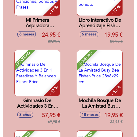
- 17 %
- 17 %
Mi Primera
Libro Interactivo De
Aspiradora
Aprendizaje Fisher-
Multilenguaje
Price Ríe Y
24,95 €
19,95 €
6 meses
6 meses
Fisher-Price Con 45
Aprende Con Luz y
Canciones, Sonidos
29,95 €
Sonido.
23,95 €
y Frases.
NOVEDAD
NOVEDAD
- 17 %
- 13 %
Gimnasio De
Mochila Bosque De
Actividades 3 En 1
La Amistad Busy
Pataditas Y
Bea Fisher-Price
57,95 €
19,95 €
3 años
18 meses
Balanceo Fisher-
28x8x29 cm
Price
69,95 €
22,95 €