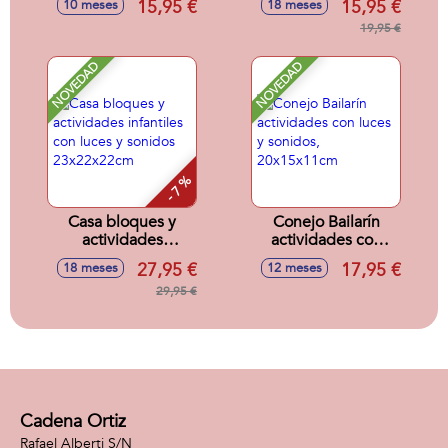
15,95 €
15,95 €
10 meses
18 meses
18x5x19cm
19,95 €
NOVEDAD
NOVEDAD
- 7 %
Casa bloques y
Conejo Bailarín
actividades
actividades con
infantiles con luces
luces y sonidos,
27,95 €
17,95 €
18 meses
12 meses
y sonidos
20x15x11cm
23x22x22cm
29,95 €
Cadena Ortiz
Rafael Alberti S/N