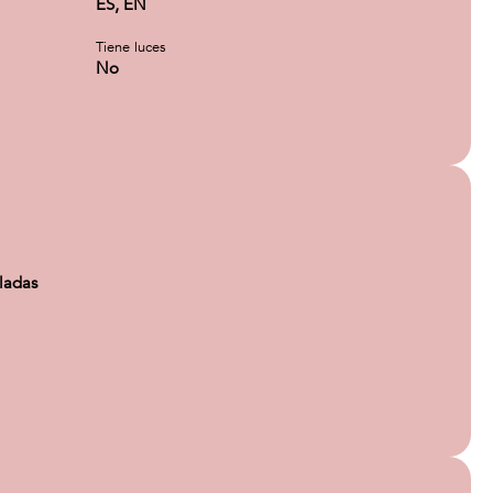
ES, EN
Tiene luces
No
ladas