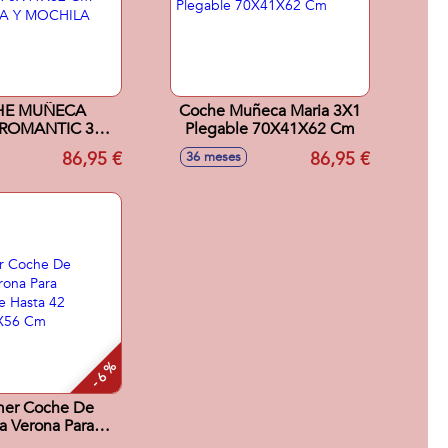
HE MUÑECA
Coche Muñeca Maria 3X1
ROMANTIC 3X1
Plegable 70X41X62 Cm
E 70X41X62 CM
86,95 €
86,95 €
36 meses
DA Y MOCHILA
NCLUIDA.
- 6 %
mer Coche De
 Verona Para
s De Hasta 42