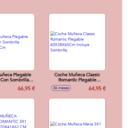
uñeca Plegable
Coche Muñeca Classic
 Con Sombrilla
Romantic Plegable
38X65 Cm
60X38X65Cm Incluye
66,95 €
64,95 €
36 meses
Sombrilla.