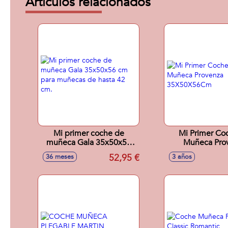
Artículos relacionados
Mi primer coche de
Mi Primer Co
muñeca Gala 35x50x56
Muñeca Pro
cm para muñecas de hasta
35X50X5
52,95 €
36 meses
3 años
42 cm.