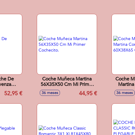
che De
Coche Muñeca Martina
Coche M
venza
56X35X50 Cm Mi Primer
Martina
6Cm
Cochecito.
60X
52,95 €
44,95 €
36 meses
36 meses