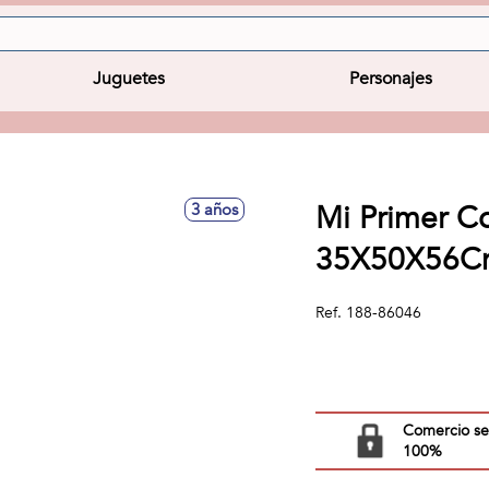
Juguetes
Personajes
Mi Primer C
3 años
35X50X56Cm
Ref.
188-86046
Comercio s
100%