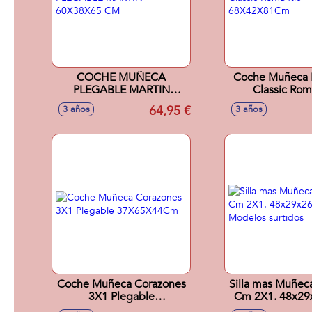
COCHE MUÑECA
Coche Muñeca 
PLEGABLE MARTIN
Classic Rom
60X38X65 CM
68X42X8
64,95 €
3 años
3 años
Coche Muñeca Corazones
Silla mas Muñeca
3X1 Plegable
Cm 2X1. 48x29
37X65X44Cm
Modelos sur