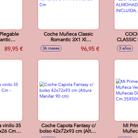
Plegable
Coche Muñeca Classic
COC
antic
Romantic 3X1 Xl
CLASSIC 
1Cm
81X45X80 Cm
PLEGABL
89,95 €
96,95 €
36 meses
3 años
ALMOHA
I
 vinilo 35
Coche Capota Fantasy c/
Mi Pri
x26 Cm -
bolso 42x72x93 cm (Altura
Muñeca
tidos
Manillar 90 cm)
Muñeca