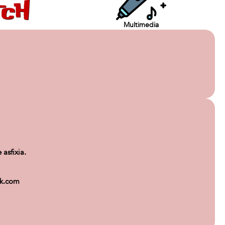
Multimedia
asfixia.
ok.com