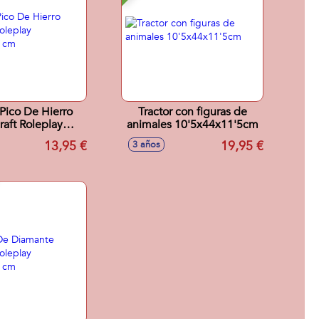
Pico De Hierro
Tractor con figuras de
aft Roleplay
animales 10'5x44x11'5cm
09x2.80 cm
13,95 €
19,95 €
3 años