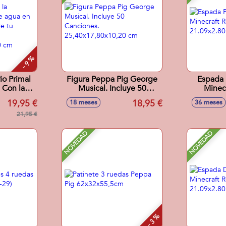
- 9 %
io Primal
Figura Peppa Pig George
Espada 
 Con la
Musical. Incluye 50
Minecr
oduce agua
Canciones.
21.
19,95 €
18,95 €
18 meses
36 meses
scubre tu
25,40x17,80x10,20 cm
urio.
21,95 €
0,10 cm
NOVEDAD
NOVEDAD
- 3 %