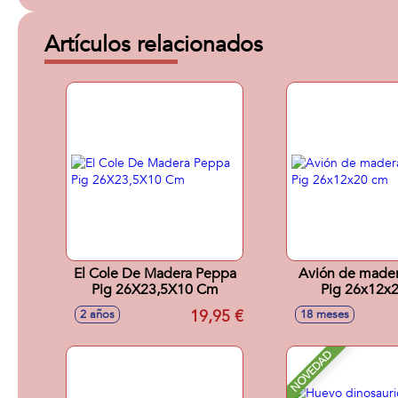
Artículos relacionados
El Cole De Madera Peppa
Avión de made
Pig 26X23,5X10 Cm
Pig 26x12x
19,95 €
2 años
18 meses
NOVEDAD