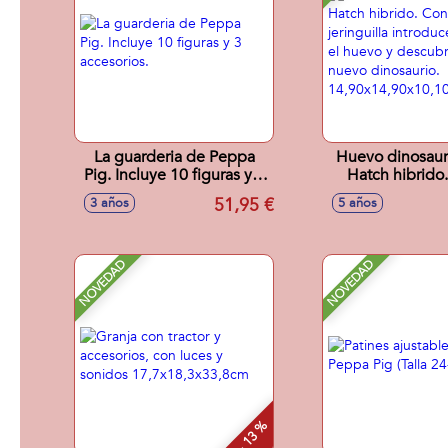
La guarderia de Peppa
Huevo dinosaur
Pig. Incluye 10 figuras y 3
Hatch hibrido.
accesorios.
jeringuilla intr
51,95 €
3 años
5 años
en el huevo y de
nuevo dinosa
14,90x14,90x1
NOVEDAD
NOVEDAD
- 13 %