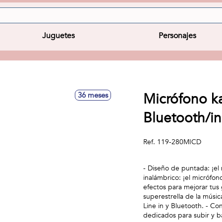
Juguetes
Personajes
Micrófono ka
36 meses
Bluetooth/in
Ref.
119-280MICD
- Diseño de puntada: ¡el 
inalámbrico: ¡el micrófon
efectos para mejorar tus 
superestrella de la músic
Line in y Bluetooth. - C
dedicados para subir y b