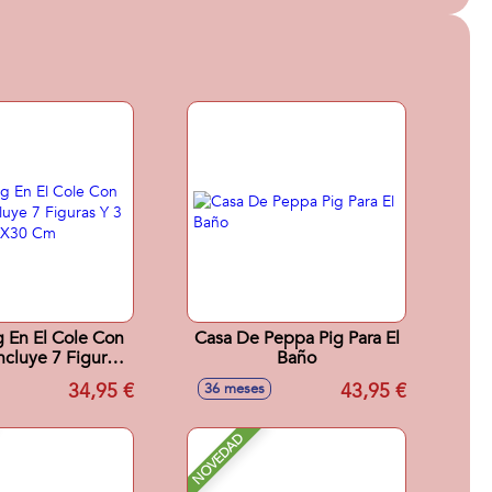
 En El Cole Con
Casa De Peppa Pig Para El
cluye 7 Figuras
Baño
itres 12X30 Cm
34,95 €
43,95 €
36 meses
NOVEDAD