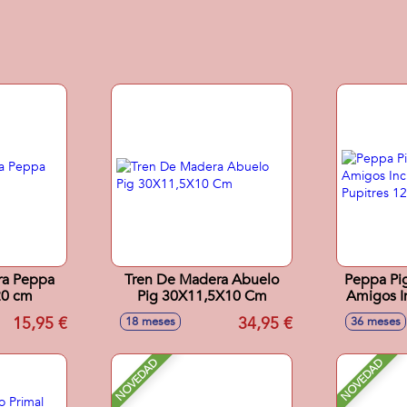
ra Peppa
Tren De Madera Abuelo
Peppa Pig
20 cm
Pig 30X11,5X10 Cm
Amigos In
Y 3 Pup
15,95 €
34,95 €
18 meses
36 meses
NOVEDAD
NOVEDAD