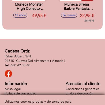
Muñeca Monster
Muñeca Sirena
High Collector
Barbie Fantasía
Wednesday
Pompas De Jabón
49,95 €
22,95 €
12 años
36 meses
Morticia
32x25x6 cm
26,95 €
Cadena Ortiz
Rafael Alberti S/N
04610 -
Cuevas Del Almanzora
( Almeria )
660 49 39 40
Información
Atención al cliente
Aviso legal
Condiciones generales
Política de privacidad
Envío y devolución
Política de cookies
Contacto
Utilizamos cookies propias y de terceros para
Formas de pago