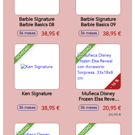
Barbie Signature
Barbie Signature
Barbie Basics 08
Barbie Basics 09
38,95 €
38,95 €
36 meses
36 meses
NOVEDAD
NOVEDAD
- 16 %
Ken Signature
Muñeca Disney
Frozen Elsa Reveal
con Accesorio
38,95 €
20,95 €
36 meses
36 meses
Sorpresa. 33x18x8
cm
24,95 €
NOVEDAD
NOVEDAD