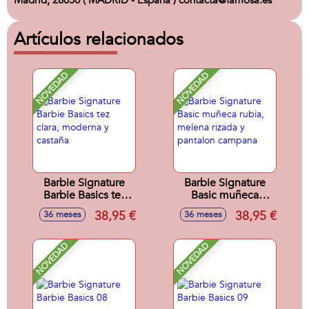
Madrid, 28050 ( MADRID - España ) contacta@famosa.es
Artículos relacionados
NOVEDAD
NOVEDAD
Barbie Signature
Barbie Signature
Barbie Basics tez
Basic muñeca
clara, moderna y
rubia, melena
38,95 €
38,95 €
36 meses
36 meses
castaña
rizada y pantalon
campana
NOVEDAD
NOVEDAD