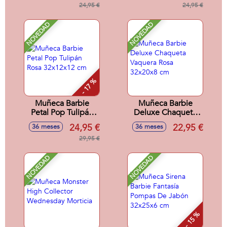
Sorpresa.32x18x6
24,95 €
cm
24,95 €
cm
NOVEDAD
NOVEDAD
- 17 %
Muñeca Barbie
Muñeca Barbie
Petal Pop Tulipán
Deluxe Chaqueta
Rosa 32x12x12 cm
Vaquera Rosa
24,95 €
22,95 €
36 meses
36 meses
32x20x8 cm
29,95 €
NOVEDAD
NOVEDAD
- 15 %