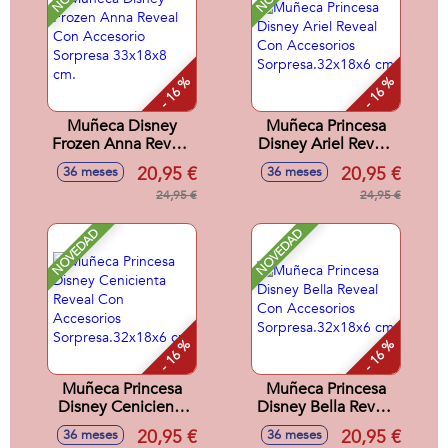
- 16 %
- 16 %
Muñeca Disney
Muñeca Princesa
Frozen Anna Reveal
Disney Ariel Reveal
Con Accesorio
Con Accesorios
20,95 €
20,95 €
36 meses
36 meses
Sorpresa 33x18x8
Sorpresa.32x18x6
cm.
24,95 €
cm
24,95 €
NOVEDAD
NOVEDAD
- 16 %
- 16 %
Muñeca Princesa
Muñeca Princesa
Disney Cenicienta
Disney Bella Reveal
Reveal Con
Con Accesorios
20,95 €
20,95 €
36 meses
36 meses
Accesorios
Sorpresa.32x18x6