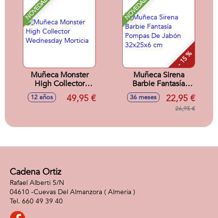
NOVEDAD
NOVEDAD
- 15 %
Muñeca Monster
Muñeca Sirena
High Collector
Barbie Fantasía
Wednesday
Pompas De Jabón
49,95 €
22,95 €
12 años
36 meses
Morticia
32x25x6 cm
26,95 €
Cadena Ortiz
Rafael Alberti S/N
04610 -
Cuevas Del Almanzora
( Almeria )
660 49 39 40