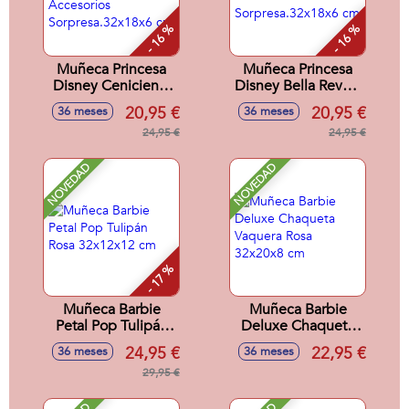
- 16 %
- 16 %
Muñeca Princesa
Muñeca Princesa
Disney Cenicienta
Disney Bella Reveal
Reveal Con
Con Accesorios
20,95 €
20,95 €
36 meses
36 meses
Accesorios
Sorpresa.32x18x6
Sorpresa.32x18x6
24,95 €
cm
24,95 €
cm
NOVEDAD
NOVEDAD
- 17 %
Muñeca Barbie
Muñeca Barbie
Petal Pop Tulipán
Deluxe Chaqueta
Rosa 32x12x12 cm
Vaquera Rosa
24,95 €
22,95 €
36 meses
36 meses
32x20x8 cm
29,95 €