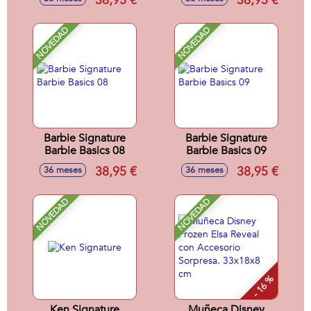
38,95 €
38,95 €
castaña
rizada y pantalon
campana
NOVEDAD
NOVEDAD
Barbie Signature
Barbie Signature
Barbie Basics 08
Barbie Basics 09
38,95 €
38,95 €
36 meses
36 meses
NOVEDAD
NOVEDAD
- 16 %
Ken Signature
Muñeca Disney