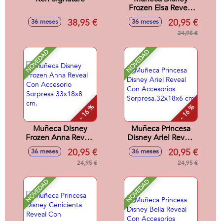
Frozen Elsa Reveal
con Accesorio
38,95 €
20,95 €
36 meses
36 meses
Sorpresa. 33x18x8
cm
24,95 €
NOVEDAD
NOVEDAD
- 16 %
- 16 %
Muñeca Disney
Muñeca Princesa
Frozen Anna Reveal
Disney Ariel Reveal
Con Accesorio
Con Accesorios
20,95 €
20,95 €
36 meses
36 meses
Sorpresa 33x18x8
Sorpresa.32x18x6
cm.
24,95 €
cm
24,95 €
NOVEDAD
NOVEDAD