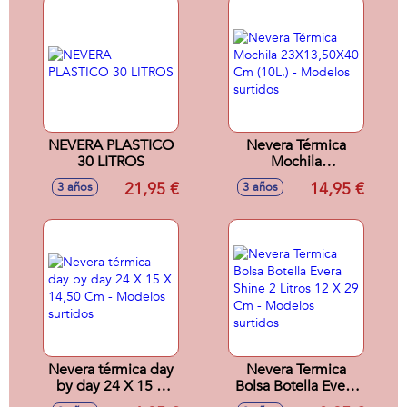
NEVERA PLASTICO
Nevera Térmica
30 LITROS
Mochila
23X13,50X40 Cm
21,95 €
14,95 €
3 años
3 años
(10L.) - Modelos
surtidos
Nevera térmica day
Nevera Termica
by day 24 X 15 X
Bolsa Botella Evera
14,50 Cm -
Shine 2 Litros 12 X