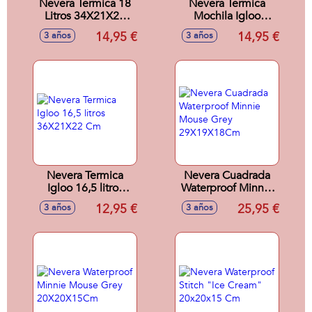
Nevera Termica 18
Nevera Termica
Litros 34X21X26
Mochila Igloo
Cm
26X20X39 Cm
14,95 €
14,95 €
3 años
3 años
Nevera Termica
Nevera Cuadrada
Igloo 16,5 litros
Waterproof Minnie
36X21X22 Cm
Mouse Grey
12,95 €
25,95 €
3 años
3 años
29X19X18Cm