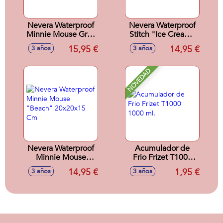
Nevera Waterproof
Nevera Waterproof
Minnie Mouse Grey
Stitch "Ice Cream"
20X20X15Cm
20x20x15 Cm
15,95 €
14,95 €
3 años
3 años
NOVEDAD
Nevera Waterproof
Acumulador de
Minnie Mouse
Frio Frizet T1000
"Beach" 20x20x15
1000 ml.
14,95 €
1,95 €
3 años
3 años
Cm