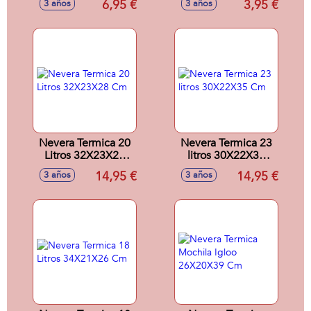
6,95 €
3,95 €
3 años
3 años
Modelos surtidos
29 Cm - Modelos
surtidos
Nevera Termica 20
Nevera Termica 23
Litros 32X23X28
litros 30X22X35
Cm
Cm
14,95 €
14,95 €
3 años
3 años