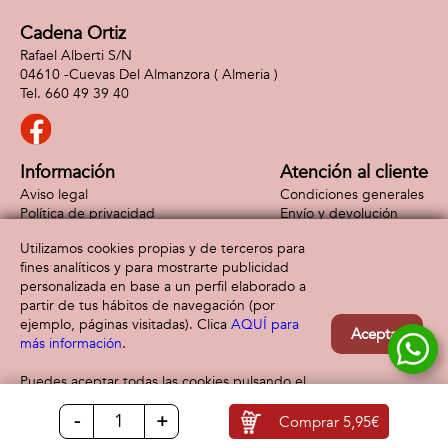
Cadena Ortiz
Rafael Alberti S/N
04610 -
Cuevas Del Almanzora
( Almeria )
660 49 39 40
Información
Atención al cliente
Aviso legal
Condiciones generales
Política de privacidad
Envío y devolución
Política de cookies
Contacto
Utilizamos cookies propias y de terceros para
Formas de pago
fines analíticos y para mostrarte publicidad
personalizada en base a un perfil elaborado a
partir de tus hábitos de navegación (por
ejemplo, páginas visitadas). Clica
AQUÍ para
Aceptar
más información
.
Puedes aceptar todas las cookies pulsando el
botón “Aceptar” o configurarlas o rechazar su
-
+
uso clicando
AQUÍ
Comprar
5,95€