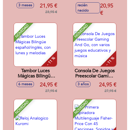
Pasear, con luces,
Noche, con luz y
21,95 €
20,95
3 meses
recién
canciones,
melodias relajantes
nacido
melodías, sonidos y
23,95 €
€
frases divertidas
NOVEDAD
NOVEDAD
- 11 %
- 11 %
Tambor Luces
Consola De Juegos
Mágicas Bilingüe
Preescolar Gaming
español/inglés, con
And Go, con varios
24,95 €
24,95 €
6 meses
3 años
lunes y melodias
juegos educativos
27,95 €
y música
27,95 €
NOVEDAD
NOVEDAD