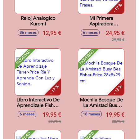
- 17 %
Reloj Analogico
Mi Primera
Kuromi
Aspiradora
Multilenguaje
12,95 €
24,95 €
36 meses
6 meses
Fisher-Price Con 45
Canciones, Sonidos
29,95 €
y Frases.
NOVEDAD
NOVEDAD
- 17 %
- 13 %
Libro Interactivo De
Mochila Bosque De
Aprendizaje Fisher-
La Amistad Busy
Price Ríe Y
Bea Fisher-Price
19,95 €
19,95 €
6 meses
18 meses
Aprende Con Luz y
28x8x29 cm
Sonido.
23,95 €
22,95 €