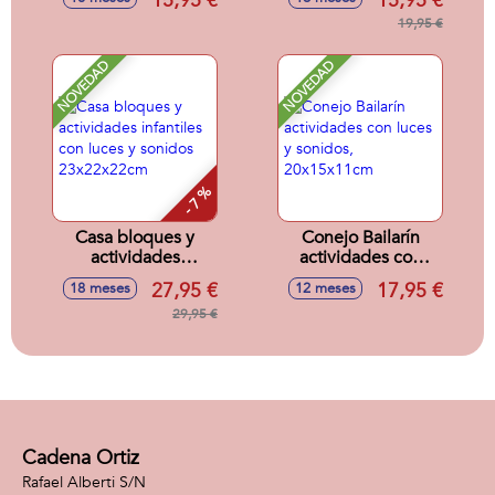
15,95 €
15,95 €
18x5x19cm
19,95 €
NOVEDAD
NOVEDAD
- 7 %
Casa bloques y
Conejo Bailarín
actividades
actividades con
infantiles con luces
luces y sonidos,
27,95 €
17,95 €
18 meses
12 meses
y sonidos
20x15x11cm
23x22x22cm
29,95 €
Cadena Ortiz
Rafael Alberti S/N