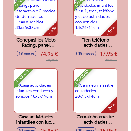
NOVEDAD
NOVEDAD
- 10 %
- 6 %
Correpasillos Moto
Tren teléfono
Racing, panel
actividades
interactivo y 2
infantiles 3 en 1,
74,95 €
17,95 €
18 meses
18 meses
modos de derrape,
tren, teléfono y
con luces y sonidos
79,95 €
cubo actividades,
19,95 €
33x56x32cm
con sonidos
13x26x11cm
NOVEDAD
NOVEDAD
- 20 %
Casa actividades
Camaleón arrastre
infantiles con luces
actividades
y sonidos
28x13x14cm
10 meses
18 meses