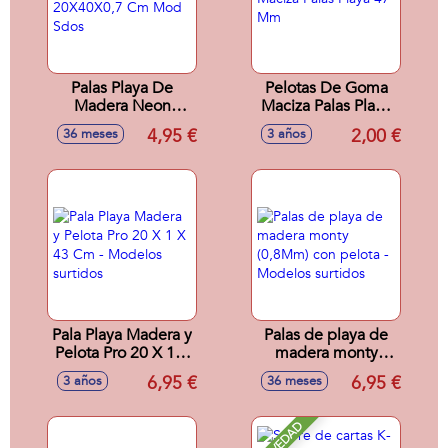
Palas Playa De
Pelotas De Goma
Madera Neon
Maciza Palas Playa
20X40X0,7 Cm
47 Mm
4,95 €
2,00 €
36 meses
3 años
Mod Sdos
Pala Playa Madera y
Palas de playa de
Pelota Pro 20 X 1 X
madera monty
43 Cm - Modelos
(0,8Mm) con pelota
6,95 €
6,95 €
3 años
36 meses
surtidos
- Modelos surtidos
NOVEDAD