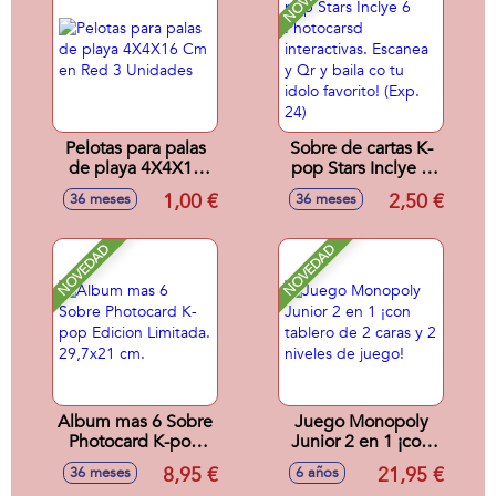
Pelotas para palas
Sobre de cartas K-
de playa 4X4X16
pop Stars Inclye 6
Cm en Red 3
Photocarsd
1,00 €
2,50 €
36 meses
36 meses
Unidades
interactivas.
Escanea y Qr y
baila co tu idolo
NOVEDAD
NOVEDAD
favorito! (Exp. 24)
Album mas 6 Sobre
Juego Monopoly
Photocard K-pop
Junior 2 en 1 ¡con
Edicion Limitada.
tablero de 2 caras y
8,95 €
21,95 €
36 meses
6 años
29,7x21 cm.
2 niveles de juego!