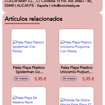
COLOR BABY S.L. , C/ Córdoba 15 Pol. Ind. Alfas I - Ibi,
03440 ( ALICANTE - España ) info@colorbaby.es
Artículos relacionados
Palas Playa Plastico
Palas Playa Plastico
Spiderman Con
Unicornio Purpurina
Pelota
Con Pelota
5,95 €
5,95 €
36 meses
36 meses