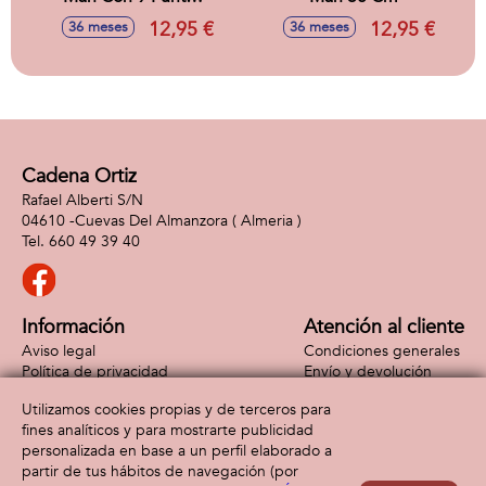
de Articulacion. 30
12,95 €
12,95 €
36 meses
36 meses
cm
Cadena Ortiz
Rafael Alberti S/N
04610 -
Cuevas Del Almanzora
( Almeria )
660 49 39 40
Información
Atención al cliente
Aviso legal
Condiciones generales
Política de privacidad
Envío y devolución
Política de cookies
Contacto
Utilizamos cookies propias y de terceros para
Formas de pago
fines analíticos y para mostrarte publicidad
personalizada en base a un perfil elaborado a
partir de tus hábitos de navegación (por