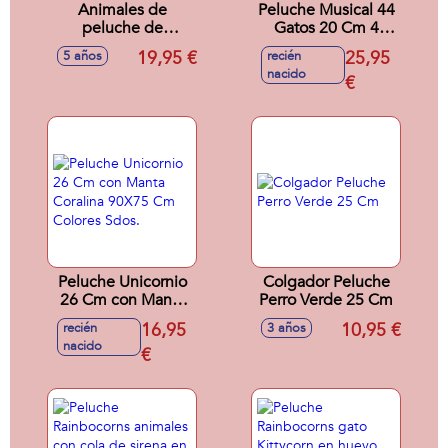
Animales de
Peluche Musical 44
peluche de
Gatos 20 Cm 4
coleccionista
Mod. Sdos
19,95 €
25,95
5 años
recién
Adopt me 21 cm. -
nacido
Modelos surtidos
€
Peluche Unicornio
Colgador Peluche
26 Cm con Manta
Perro Verde 25 Cm
Coralina 90X75 Cm
16,95
10,95 €
recién
3 años
Colores Sdos.
nacido
€