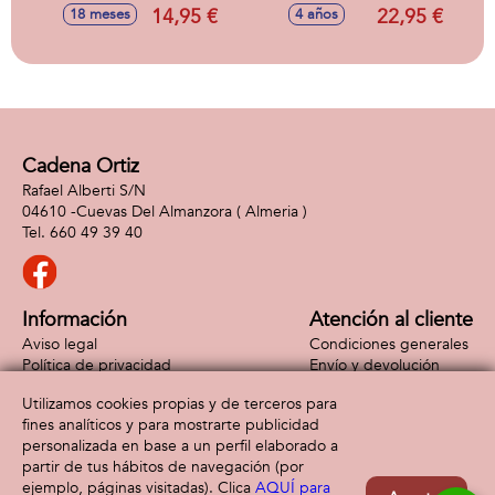
cm en display
De Azúcar.Gira y
14,95 €
22,95 €
18 meses
4 años
agita el cono,
descubrirás un
peluche al que
peinar, y customizar
- Modelos surtidos
Cadena Ortiz
Rafael Alberti S/N
04610 -
Cuevas Del Almanzora
( Almeria )
660 49 39 40
Información
Atención al cliente
Aviso legal
Condiciones generales
Política de privacidad
Envío y devolución
Política de cookies
Contacto
Utilizamos cookies propias y de terceros para
Formas de pago
fines analíticos y para mostrarte publicidad
personalizada en base a un perfil elaborado a
partir de tus hábitos de navegación (por
ejemplo, páginas visitadas). Clica
AQUÍ para