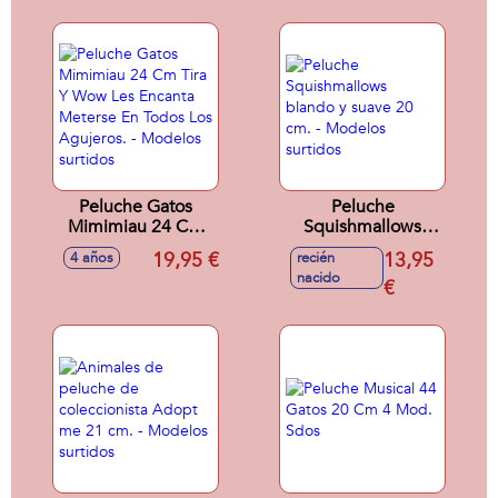
Peluche Gatos
Peluche
Mimimiau 24 Cm
Squishmallows
Tira Y Wow Les
blando y suave 20
19,95 €
13,95
4 años
recién
Encanta Meterse En
cm. - Modelos
nacido
Todos Los
surtidos
€
Agujeros. -
Modelos surtidos