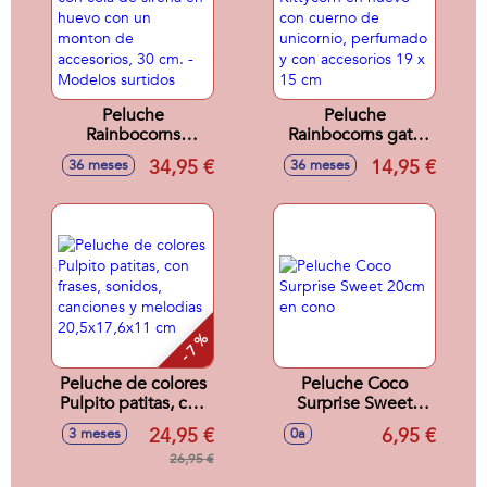
Peluche
Peluche
Rainbocorns
Rainbocorns gato
animales con cola
Kittycorn en huevo
34,95 €
14,95 €
36 meses
36 meses
de sirena en huevo
con cuerno de
con un monton de
unicornio,
accesorios, 30 cm. -
perfumado y con
Modelos surtidos
accesorios 19 x 15
cm
- 7 %
Peluche de colores
Peluche Coco
Pulpito patitas, con
Surprise Sweet
frases, sonidos,
20cm en cono
24,95 €
6,95 €
3 meses
0a
canciones y
melodias
26,95 €
20,5x17,6x11 cm