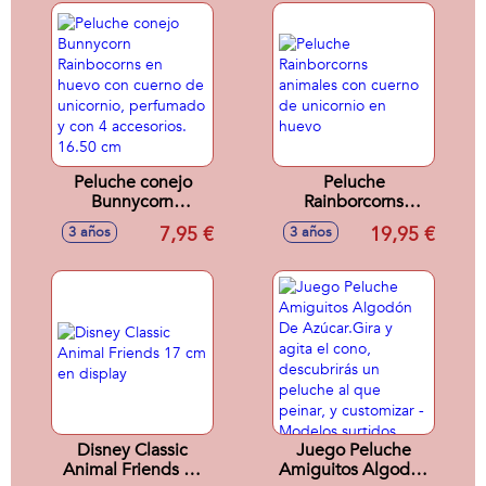
Peluche conejo
Peluche
Bunnycorn
Rainborcorns
Rainbocorns en
animales con
7,95 €
19,95 €
3 años
3 años
huevo con cuerno
cuerno de
de unicornio,
unicornio en huevo
perfumado y con 4
accesorios. 16.50
cm
Disney Classic
Juego Peluche
Animal Friends 17
Amiguitos Algodón