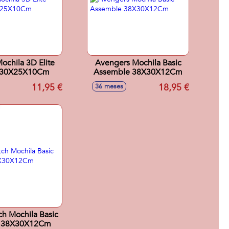
ochila 3D Elite
Avengers Mochila Basic
 30X25X10Cm
Assemble 38X30X12Cm
11,95 €
18,95 €
36 meses
tch Mochila Basic
 38X30X12Cm