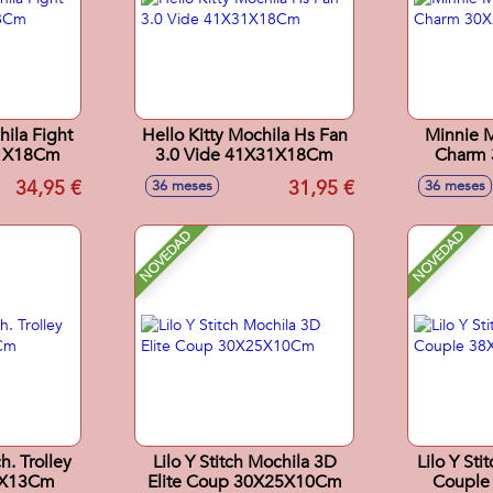
ila Fight
Hello Kitty Mochila Hs Fan
Minnie M
31X18Cm
3.0 Vide 41X31X18Cm
Charm
34,95 €
31,95 €
36 meses
36 meses
NOVEDAD
NOVEDAD
h. Trolley
Lilo Y Stitch Mochila 3D
Lilo Y Sti
6X13Cm
Elite Coup 30X25X10Cm
Couple