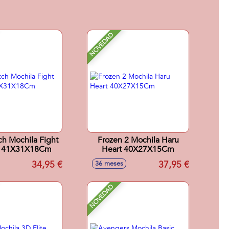
NOVEDAD
tch Mochila Fight
Frozen 2 Mochila Haru
n 41X31X18Cm
Heart 40X27X15Cm
34,95 €
37,95 €
36 meses
NOVEDAD