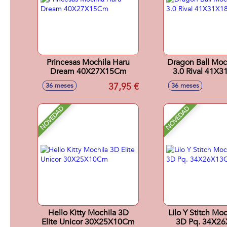
Princesas Mochila Haru
Dragon Ball Moch
Dream 40X27X15Cm
3.0 Rival 41X
37,95 €
36 meses
36 meses
NOVEDAD
NOVEDAD
Hello Kitty Mochila 3D
Lilo Y Stitch Moc
Elite Unicor 30X25X10Cm
3D Pq. 34X2