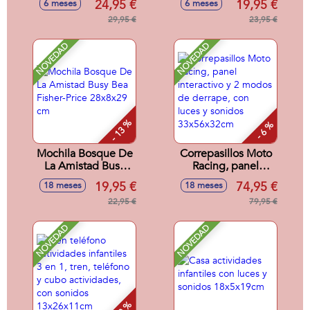
24,95 €
19,95 €
6 meses
6 meses
Fisher-Price Con 45
Aprende Con Luz y
Canciones, Sonidos
29,95 €
Sonido.
23,95 €
y Frases.
NOVEDAD
NOVEDAD
- 13 %
- 6 %
Mochila Bosque De
Correpasillos Moto
La Amistad Busy
Racing, panel
Bea Fisher-Price
interactivo y 2
19,95 €
74,95 €
18 meses
18 meses
28x8x29 cm
modos de derrape,
22,95 €
con luces y sonidos
79,95 €
33x56x32cm
NOVEDAD
NOVEDAD