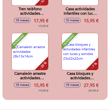
- 10 %
Tren teléfono
Casa actividades
actividades
infantiles con luces
infantiles 3 en 1,
y sonidos
17,95 €
15,95 €
18 meses
10 meses
tren, teléfono y
18x5x19cm
cubo actividades,
19,95 €
con sonidos
13x26x11cm
NOVEDAD
NOVEDAD
- 20 %
- 7 %
Camaleón arrastre
Casa bloques y
actividades
actividades
28x13x14cm
infantiles con luces
15,95 €
27,95 €
18 meses
18 meses
y sonidos
19,95 €
23x22x22cm
29,95 €