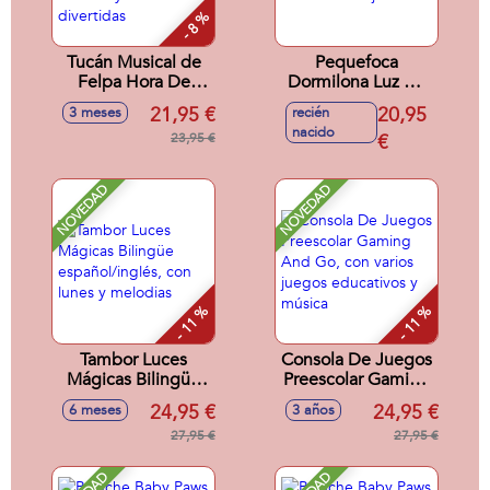
- 8 %
Tucán Musical de
Pequefoca
Felpa Hora De
Dormilona Luz De
Pasear, con luces,
Noche, con luz y
21,95 €
20,95
3 meses
recién
canciones,
melodias relajantes
nacido
melodías, sonidos y
23,95 €
€
frases divertidas
NOVEDAD
NOVEDAD
- 11 %
- 11 %
Tambor Luces
Consola De Juegos
Mágicas Bilingüe
Preescolar Gaming
español/inglés, con
And Go, con varios
24,95 €
24,95 €
6 meses
3 años
lunes y melodias
juegos educativos
27,95 €
y música
27,95 €