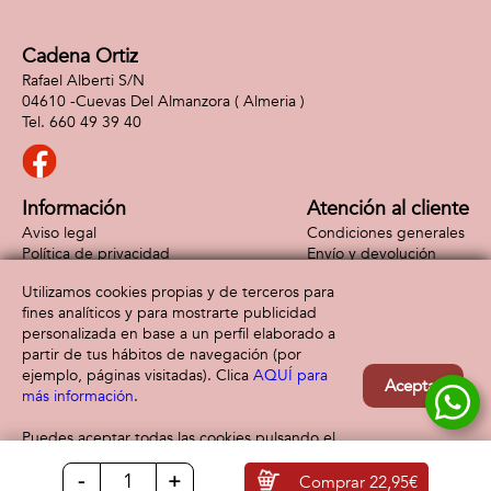
Cadena Ortiz
Rafael Alberti S/N
04610 -
Cuevas Del Almanzora
( Almeria )
660 49 39 40
Información
Atención al cliente
Aviso legal
Condiciones generales
Política de privacidad
Envío y devolución
Política de cookies
Contacto
Utilizamos cookies propias y de terceros para
Formas de pago
fines analíticos y para mostrarte publicidad
personalizada en base a un perfil elaborado a
partir de tus hábitos de navegación (por
ejemplo, páginas visitadas). Clica
AQUÍ para
Aceptar
más información
.
Puedes aceptar todas las cookies pulsando el
botón “Aceptar” o configurarlas o rechazar su
-
+
uso clicando
AQUÍ
Comprar
22,95€