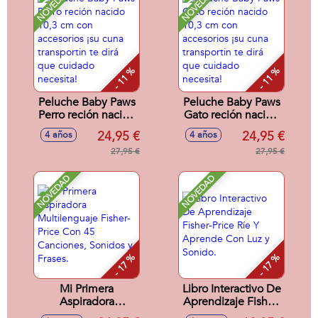
NOVEDAD
NOVEDAD
- 11 %
- 11 %
Peluche Baby Paws
Peluche Baby Paws
Perro reción nacido
Gato reción nacido
10,3 cm con
10,3 cm con
24,95 €
24,95 €
4 años
4 años
accesorios ¡su cuna
accesorios ¡su cuna
transportin te dirá
27,95 €
transportin te dirá
27,95 €
que cuidado
que cuidado
necesita!
necesita!
NOVEDAD
NOVEDAD
- 17 %
- 17 %
Mi Primera
Libro Interactivo De
Aspiradora
Aprendizaje Fisher-
Multilenguaje
Price Ríe Y