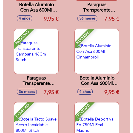
Botella Aluminio
Paraguas
Con Asa 600Ml
Transparente
Stitch
Campana 46Cm
9,95 €
7,95 €
4 años
36 meses
Dragon Ball
NOVEDAD
NOVEDAD
Paraguas
Botella Aluminio
Transparente
Con Asa 600Ml
Campana 46Cm
Cinnamoroll
7,95 €
9,95 €
36 meses
4 años
Stitch
NOVEDAD
NOVEDAD