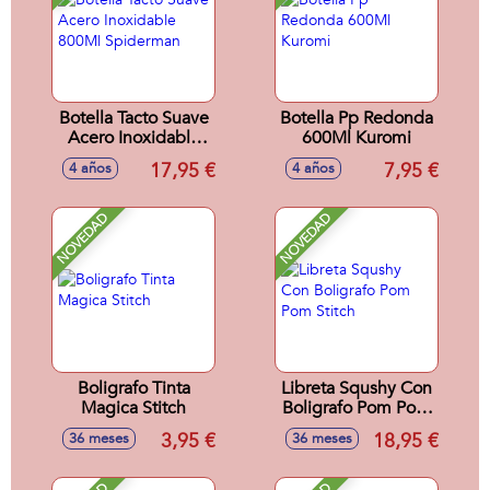
Botella Tacto Suave
Botella Pp Redonda
Acero Inoxidable
600Ml Kuromi
800Ml Spiderman
17,95 €
7,95 €
4 años
4 años
NOVEDAD
NOVEDAD
Boligrafo Tinta
Libreta Squshy Con
Magica Stitch
Boligrafo Pom Pom
Stitch
3,95 €
18,95 €
36 meses
36 meses