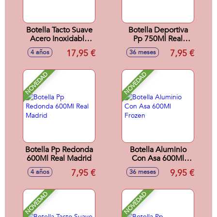
Botella Tacto Suave
Botella Deportiva
Acero Inoxidable
Pp 750Ml Real
800Ml Stitch
Madrid
17,95 €
7,95 €
4 años
36 meses
NOVEDAD
NOVEDAD
Botella Pp Redonda
Botella Aluminio
600Ml Real Madrid
Con Asa 600Ml
Frozen
7,95 €
9,95 €
4 años
36 meses
NOVEDAD
NOVEDAD