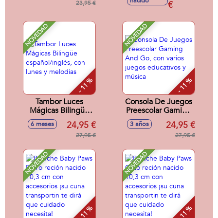
nacido
melodías, sonidos y
23,95 €
€
frases divertidas
NOVEDAD
NOVEDAD
- 11 %
- 11 %
Tambor Luces
Consola De Juegos
Mágicas Bilingüe
Preescolar Gaming
español/inglés, con
And Go, con varios
24,95 €
24,95 €
6 meses
3 años
lunes y melodias
juegos educativos
27,95 €
y música
27,95 €
NOVEDAD
NOVEDAD
- 11 %
- 11 %