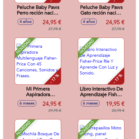
Peluche Baby Paws
Peluche Baby Paws
Perro reción nacido
Gato reción nacido
10,3 cm con
10,3 cm con
24,95 €
24,95 €
4 años
4 años
accesorios ¡su cuna
accesorios ¡su cuna
transportin te dirá
27,95 €
transportin te dirá
27,95 €
que cuidado
que cuidado
necesita!
necesita!
NOVEDAD
NOVEDAD
- 17 %
- 17 %
Mi Primera
Libro Interactivo De
Aspiradora
Aprendizaje Fisher-
Multilenguaje
Price Ríe Y
24,95 €
19,95 €
6 meses
6 meses
Fisher-Price Con 45
Aprende Con Luz y
Canciones, Sonidos
29,95 €
Sonido.
23,95 €
y Frases.
NOVEDAD
NOVEDAD