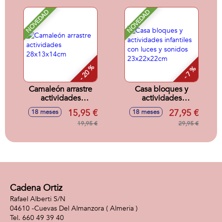
con sonidos
13x26x11cm
NOVEDAD
NOVEDAD
- 20 %
- 7 %
Camaleón arrastre
Casa bloques y
actividades
actividades
28x13x14cm
infantiles con luces
15,95 €
27,95 €
18 meses
18 meses
y sonidos
19,95 €
23x22x22cm
29,95 €
Cadena Ortiz
Rafael Alberti S/N
04610 -
Cuevas Del Almanzora
( Almeria )
660 49 39 40