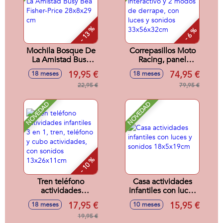
- 13 %
- 6 %
Mochila Bosque De
Correpasillos Moto
La Amistad Busy
Racing, panel
Bea Fisher-Price
interactivo y 2
19,95 €
74,95 €
18 meses
18 meses
28x8x29 cm
modos de derrape,
22,95 €
con luces y sonidos
79,95 €
33x56x32cm
NOVEDAD
NOVEDAD
- 10 %
Tren teléfono
Casa actividades
actividades
infantiles con luces
infantiles 3 en 1,
y sonidos
17,95 €
15,95 €
18 meses
10 meses
tren, teléfono y
18x5x19cm
cubo actividades,
19,95 €