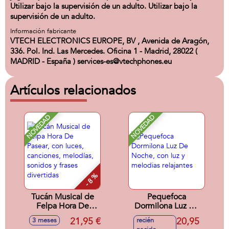
Utilizar bajo la supervisión de un adulto. Utilizar bajo la
supervisión de un adulto.
Información fabricante
VTECH ELECTRONICS EUROPE, BV , Avenida de Aragón,
336. Pol. Ind. Las Mercedes. Oficina 1 - Madrid, 28022 (
MADRID - España ) services-es@vtechphones.eu
Artículos relacionados
NOVEDAD
NOVEDAD
- 8 %
Tucán Musical de
Pequefoca
Felpa Hora De
Dormilona Luz De
Pasear, con luces,
Noche, con luz y
21,95 €
20,95
3 meses
recién
canciones,
melodias relajantes