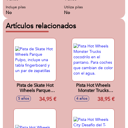
Incluye pilas
Utiliza pilas
No
No
Artículos relacionados
Pista de Skate Hot
Pista Hot Wheels
Wheels Parque
Monster Trucks
Pulpo, incluye una
cocodrilo en el
34,95 €
38,95 €
5 años
4 años
tabla fingerboard y
pantano. Para
un par de zapatillas
coches que
cambian de color
con el agua.