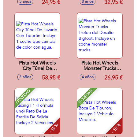
24,95 €
32,95 €
5 años
3 años
Incluye 1 tabla
Reto de Rhinomite.
exclusiva y un par
Incluye 1 vehiculo y
de zapatillas.
2 coches
aplastados
Pista Hot Wheels
Pista Hot Wheels
City Túnel De
Monster Trucks
Lavado Con
Trofeo del Desafío
58,95 €
26,95 €
3 años
4 años
Tiburón. Incluye 1
Bigfoot. Incluye un
coche que cambia
coche monster
de color con agua.
trucks.
NOVEDAD
NOVEDAD
- 15 %
- 15 %