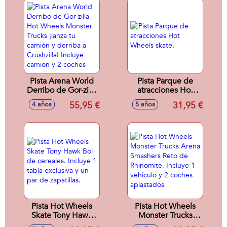
escala 1:64
Pista Arena World
Pista Parque de
Derribo de Gor-zilla
atracciones Hot
Hot Wheels
Wheels skate.
55,95 €
31,95 €
4 años
5 años
Monster Trucks
¡lanza tu camión y
derriba a Crushzilla!
Incluye camion y 2
coches
Pista Hot Wheels
Pista Hot Wheels
Skate Tony Hawk
Monster Trucks
Bol de cereales.
Arena Smashers