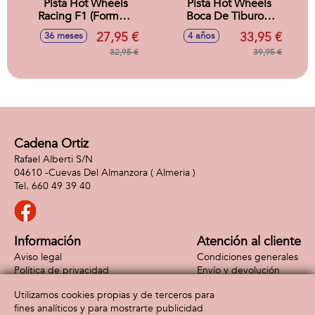
Pista Hot Wheels
Pista Hot Wheels
Racing F1 (Formula
Boca De Tiburon.
uno) Reto De La
Incluye 1 Vehiculo
27,95 €
33,95 €
36 meses
4 años
Parrilla De Salida.
Metalico.
Incluye 2 Vehiculos.
32,95 €
39,95 €
Cadena Ortiz
Rafael Alberti S/N
04610 -
Cuevas Del Almanzora
( Almeria )
660 49 39 40
Información
Atención al cliente
Aviso legal
Condiciones generales
Política de privacidad
Envío y devolución
Política de cookies
Contacto
Utilizamos cookies propias y de terceros para
Formas de pago
fines analíticos y para mostrarte publicidad