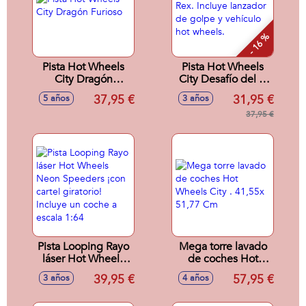
- 16 %
Pista Hot Wheels
Pista Hot Wheels
City Dragón
City Desafío del T-
Furioso
Rex. Incluye
37,95 €
31,95 €
5 años
3 años
lanzador de golpe
y vehículo hot
37,95 €
wheels.
Pista Looping Rayo
Mega torre lavado
láser Hot Wheels
de coches Hot
Neon Speeders
Wheels City .
39,95 €
57,95 €
3 años
4 años
¡con cartel giratorio!
41,55x 51,77 Cm
Incluye un coche a