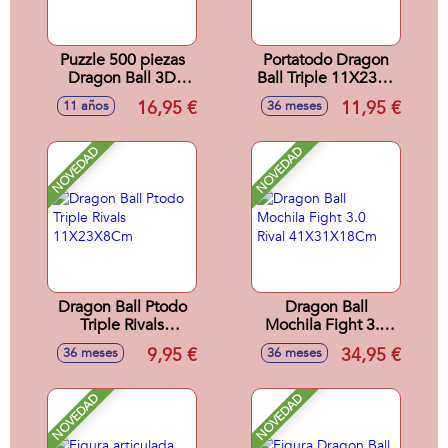
Puzzle 500 piezas
Portatodo Dragon
Dragon Ball 3D
Ball Triple 11X23X8
Lenticular Puzzle
Cms
16,95 €
11,95 €
11 años
36 meses
NOVEDAD
NOVEDAD
Dragon Ball Ptodo
Dragon Ball
Triple Rivals
Mochila Fight 3.0
11X23X8Cm
Rival 41X31X18Cm
9,95 €
34,95 €
36 meses
36 meses
NOVEDAD
NOVEDAD