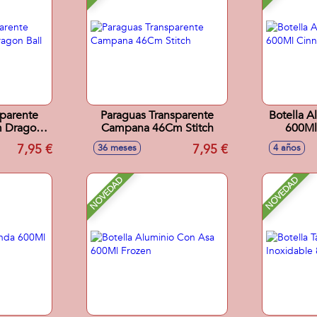
sparente
Paraguas Transparente
Botella A
 Dragon
Campana 46Cm Stitch
600Ml
7,95 €
7,95 €
36 meses
4 años
NOVEDAD
NOVEDAD