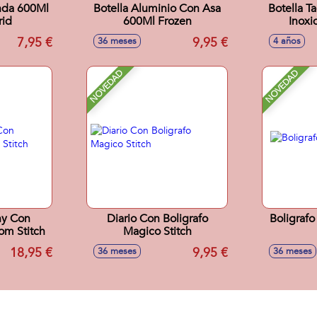
nda 600Ml
Botella Aluminio Con Asa
Botella Tact
rid
600Ml Frozen
Inoxi
S
7,95 €
9,95 €
36 meses
4 años
NOVEDAD
NOVEDAD
hy Con
Diario Con Boligrafo
Boligrafo
om Stitch
Magico Stitch
18,95 €
9,95 €
36 meses
36 meses