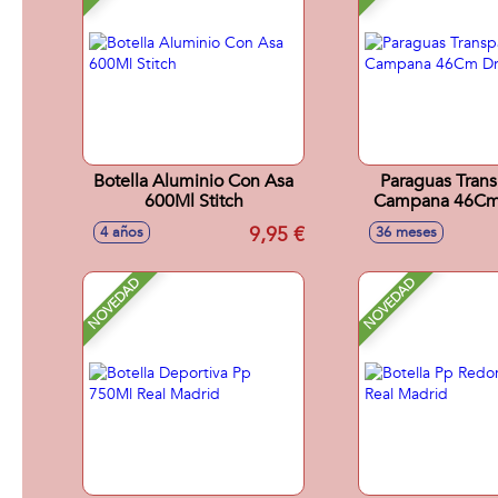
Botella Aluminio Con Asa
Paraguas Tran
600Ml Stitch
Campana 46Cm
Ball
9,95 €
4 años
36 meses
NOVEDAD
NOVEDAD