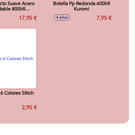
o Suave Acero
Botella Pp Redonda 600Ml
dable 800Ml
Kuromi
piderman
17,95 €
7,95 €
4 años
 6 Colores Stitch
2,95 €