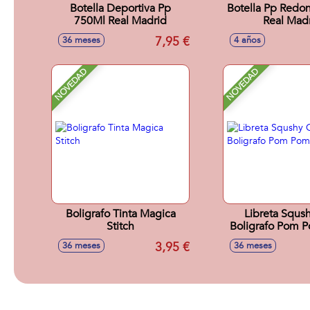
Botella Deportiva Pp
Botella Pp Redo
750Ml Real Madrid
Real Mad
7,95 €
36 meses
4 años
NOVEDAD
NOVEDAD
Boligrafo Tinta Magica
Libreta Squs
Stitch
Boligrafo Pom P
3,95 €
36 meses
36 meses