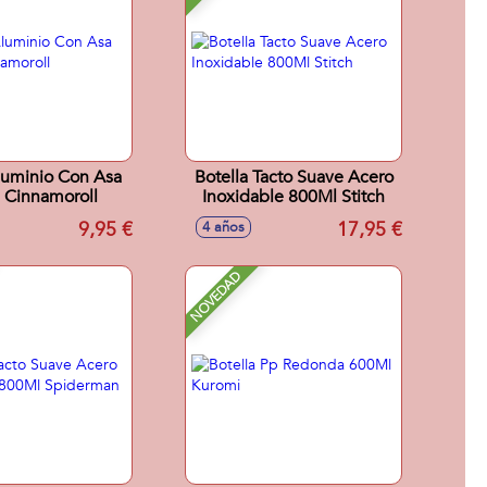
luminio Con Asa
Botella Tacto Suave Acero
 Cinnamoroll
Inoxidable 800Ml Stitch
9,95 €
17,95 €
4 años
NOVEDAD