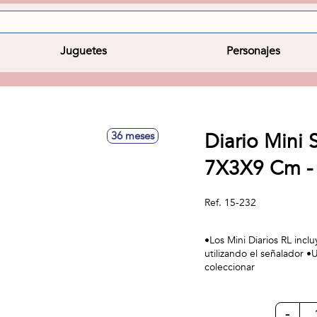
Juguetes
Personajes
Diario Mini S
36 meses
7X3X9 Cm - 
Ref.
15-232
•Los Mini Diarios RL inc
utilizando el señalador •U
coleccionar
-