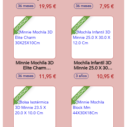
On-The-Go (Garaje
19,95 €
7,95 €
36 meses
36 meses
o Panaderia).
Incluye 3 Botes y
accesorios. -
NOVEDAD
NOVEDAD
Modelos surtidos
Minnie Mochila 3D
Mochila Infantil 3D
Elite Charm
Minnie 25.0 X 30.0
30X25X10Cm
X 12.0 Cm
11,95 €
10,95 €
36 meses
3 años
NOVEDAD
NOVEDAD