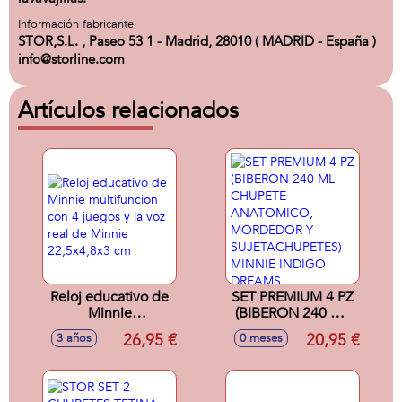
Información fabricante
STOR,S.L. , Paseo 53 1 - Madrid, 28010 ( MADRID - España )
info@storline.com
Artículos relacionados
Reloj educativo de
SET PREMIUM 4 PZ
Minnie
(BIBERON 240 ML
multifuncion con 4
CHUPETE
26,95 €
20,95 €
3 años
0 meses
juegos y la voz real
ANATOMICO,
de Minnie
MORDEDOR Y
22,5x4,8x3 cm
SUJETACHUPETES)
MINNIE INDIGO