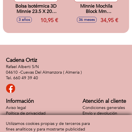
Bolsa Isotérmica 3D
Minnie Mochila
Minnie 23.5 X 20.0
Block Mm
X 10.0 Cm
44X30X18Cm
10,95 €
34,95 €
3 años
36 meses
Cadena Ortiz
Rafael Alberti S/N
04610 -
Cuevas Del Almanzora
( Almeria )
660 49 39 40
Información
Atención al cliente
Aviso legal
Condiciones generales
Política de privacidad
Envío y devolución
Política de cookies
Contacto
Utilizamos cookies propias y de terceros para
Formas de pago
fines analíticos y para mostrarte publicidad