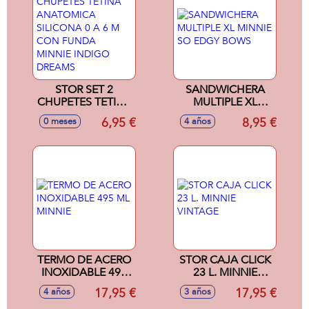
DREAMS
STOR SET 2
SANDWICHERA
CHUPETES TETINA
MULTIPLE XL
ANATOMICA
MINNIE SO EDGY
6,95 €
8,95 €
0 meses
4 años
SILICONA 0 A 6 M
BOWS
CON FUNDA
MINNIE INDIGO
DREAMS
TERMO DE ACERO
STOR CAJA CLICK
INOXIDABLE 495
23 L. MINNIE
ML MINNIE
VINTAGE
17,95 €
17,95 €
4 años
3 años