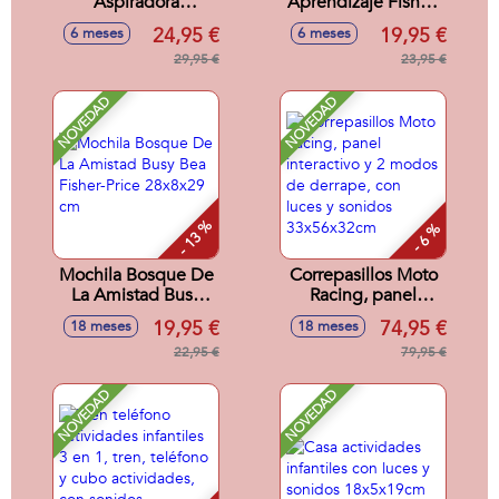
Aspiradora
Aprendizaje Fisher-
Multilenguaje
Price Ríe Y
24,95 €
19,95 €
6 meses
6 meses
Fisher-Price Con 45
Aprende Con Luz y
Canciones, Sonidos
29,95 €
Sonido.
23,95 €
y Frases.
NOVEDAD
NOVEDAD
- 13 %
- 6 %
Mochila Bosque De
Correpasillos Moto
La Amistad Busy
Racing, panel
Bea Fisher-Price
interactivo y 2
19,95 €
74,95 €
18 meses
18 meses
28x8x29 cm
modos de derrape,
22,95 €
con luces y sonidos
79,95 €
33x56x32cm
NOVEDAD
NOVEDAD