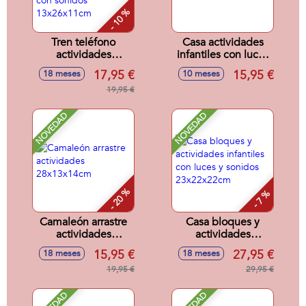
- 10 %
Tren teléfono
Casa actividades
actividades
infantiles con luces
infantiles 3 en 1,
y sonidos
17,95 €
15,95 €
18 meses
10 meses
tren, teléfono y
18x5x19cm
cubo actividades,
19,95 €
con sonidos
13x26x11cm
NOVEDAD
NOVEDAD
- 20 %
- 7 %
Camaleón arrastre
Casa bloques y
actividades
actividades
28x13x14cm
infantiles con luces
15,95 €
27,95 €
18 meses
18 meses
y sonidos
19,95 €
23x22x22cm
29,95 €