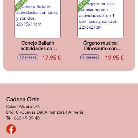
NOVEDAD
NOVEDAD
Conejo Bailarín
Órgano musical
actividades con
Dinosaurio con
luces y sonidos,
actividades 2 en 1,
17,95 €
19,95 €
12 meses
6 meses
20x15x11cm
con luces y sonidos
22x6x21cm
Cadena Ortiz
Rafael Alberti S/N
04610 -
Cuevas Del Almanzora
( Almeria )
660 49 39 40