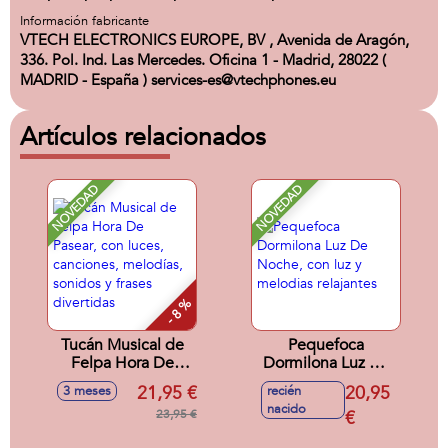
Información fabricante
VTECH ELECTRONICS EUROPE, BV , Avenida de Aragón,
336. Pol. Ind. Las Mercedes. Oficina 1 - Madrid, 28022 (
MADRID - España ) services-es@vtechphones.eu
Artículos relacionados
NOVEDAD
NOVEDAD
- 8 %
Tucán Musical de
Pequefoca
Felpa Hora De
Dormilona Luz De
Pasear, con luces,
Noche, con luz y
21,95 €
20,95
3 meses
recién
canciones,
melodias relajantes
nacido
melodías, sonidos y
23,95 €
€
frases divertidas