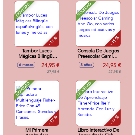
NOVEDAD
NOVEDAD
- 11 %
- 11 %
Tambor Luces
Consola De Juegos
Mágicas Bilingüe
Preescolar Gaming
español/inglés, con
And Go, con varios
24,95 €
24,95 €
6 meses
3 años
lunes y melodias
juegos educativos
27,95 €
y música
27,95 €
NOVEDAD
NOVEDAD
- 17 %
- 17 %
Mi Primera
Libro Interactivo De