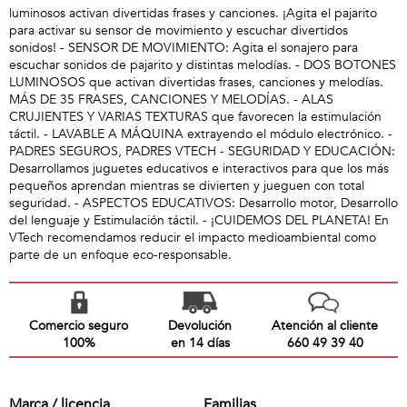
luminosos activan divertidas frases y canciones. ¡Agita el pajarito
para activar su sensor de movimiento y escuchar divertidos
sonidos! - SENSOR DE MOVIMIENTO: Agita el sonajero para
escuchar sonidos de pajarito y distintas melodías. - DOS BOTONES
LUMINOSOS que activan divertidas frases, canciones y melodías.
MÁS DE 35 FRASES, CANCIONES Y MELODÍAS. - ALAS
CRUJIENTES Y VARIAS TEXTURAS que favorecen la estimulación
táctil. - LAVABLE A MÁQUINA extrayendo el módulo electrónico. -
PADRES SEGUROS, PADRES VTECH - SEGURIDAD Y EDUCACIÓN:
Desarrollamos juguetes educativos e interactivos para que los más
pequeños aprendan mientras se divierten y jueguen con total
seguridad. - ASPECTOS EDUCATIVOS: Desarrollo motor, Desarrollo
del lenguaje y Estimulación táctil. - ¡CUIDEMOS DEL PLANETA! En
VTech recomendamos reducir el impacto medioambiental como
parte de un enfoque eco-responsable.
Comercio seguro
Devolución
Atención al cliente
100%
en 14 días
660 49 39 40
Marca / licencia
Familias