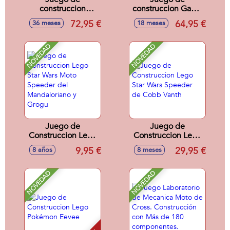
construccion
construccion Game
Remix: Avión,
Boy™ Lego Super
72,95 €
64,95 €
36 meses
18 meses
Camión Técnico Y
Mario
Aerodeslizador
Lego City Great
NOVEDAD
NOVEDAD
Vehicles
Juego de
Juego de
Construccion Lego
Construccion Lego
Star Wars Moto
Star Wars Speeder
9,95 €
29,95 €
8 años
8 meses
Speeder del
de Cobb Vanth
Mandaloriano y
Grogu
NOVEDAD
NOVEDAD