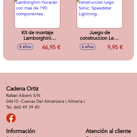
Kit de montaje
Juego de
Lamborghini
construccion Lego
Huracán con mas
Sonic: Speedster
46,95 €
9,95 €
8 años
6 años
de 190
Lightning
componentes.
Cadena Ortiz
Rafael Alberti S/N
04610 -
Cuevas Del Almanzora
( Almeria )
660 49 39 40
Información
Atención al cliente