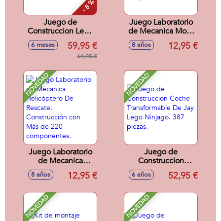
- 8 %
Juego de
Juego Laboratorio
Construccion Lego
de Mecanica Moto
Pokémon Eevee
de Cross.
59,95 €
12,95 €
6 meses
8 años
Construcción con
64,95 €
Más de 180
componentes.
NOVEDAD
NOVEDAD
Juego Laboratorio
Juego de
de Mecanica
Construccion
Helicóptero De
Coche
12,95 €
52,95 €
8 años
6 años
Rescate.
Transformable De
Construcción con
Jay Lego Ninjago.
Más de 220
387 piezas.
NOVEDAD
NOVEDAD
componentes.