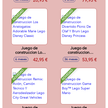
20,95 €
79,95 €
Rex Vs. Duende
Gt40 Mkii De 1966
Verde Lego Duplo
Lego Technic
Disney Tm
NOVEDAD
NOVEDAD
Juego de
Juego de
construccion Los
construccion
Aristogatos:
Divertido Pícnic De
42,95 €
53,95 €
6 meses
36 meses
Adorable Marie
Olaf Y Bruni Lego
Lego Disney
Disney Princess
Classic
NOVEDAD
NOVEDAD
Juego de
Juego de