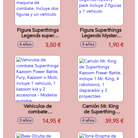
Figura Superthings
Figura Superthings
Legends super
Legends Mystery
maquina de
pack incluye 2
3,50 €
1,90 €
4 años
4 años
combate. Incluye
figuras y 1 vehiculo
dos figuras y un
vehículo
Vehiculos de
Camión Mr. King
combate
de Superthings
Superthings
Kazoom Power
14,95 €
39,95 €
3 años
4 años
Kazoom Power
Battle, incluye 1 Mr.
Battle, Fury,
King, 4 robotoxics,
Kazoom o Multi,
1 disparador y 3