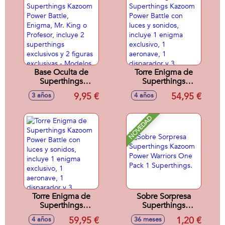
incluye 1 vehiculo,
proyectiles
1 kazoom kid y 2
accesorios -
Modelos surtidos
Base Oculta de
Torre Enigma de
Superthings
Superthings
Kazoom Power
Kazoom Power
9,95 €
54,95 €
3 años
4 años
Battle, Enigma, Mr.
Battle con luces y
King o Profesor,
sonidos, incluye 1
incluye 2
enigma exclusivo,
NOVEDAD
superthings
1 aeronave, 1
exclusivos y 2
disparador y 3
figuras exclusivas -
proyectiles
Modelos surtidos
Torre Enigma de
Sobre Sorpresa
Superthings
Superthings
Kazoom Power
Kazoom Power
59,95 €
1,20 €
4 años
36 meses
Battle con luces y
Warriors One Pack