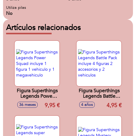
Utiliza pilas
No
Artículos relacionados
Figura Superthings
Figura Superthings
Legends Power
Legends Battle
Squad incluye 1
Pack incluye 4
9,95 €
4,95 €
36 meses
4 años
figura 1 vehiculo y
figuras 2 accesorios
1 megavehiculo
y 2 vehiculos