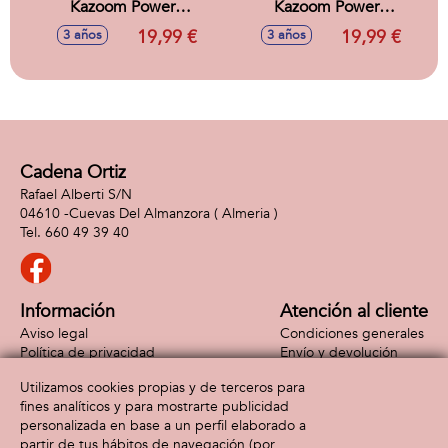
Kazoom Power
Kazoom Power
VehiculoTurbo
Vehiculo Turbo
19,99 €
19,99 €
3 años
3 años
Spinner Hero
Spinner Villain
23x19x8 cm
23x19x8 cm
Cadena Ortiz
Rafael Alberti S/N
04610 -
Cuevas Del Almanzora
( Almeria )
660 49 39 40
Información
Atención al cliente
Aviso legal
Condiciones generales
Política de privacidad
Envío y devolución
Política de cookies
Contacto
Utilizamos cookies propias y de terceros para
Formas de pago
fines analíticos y para mostrarte publicidad
personalizada en base a un perfil elaborado a
partir de tus hábitos de navegación (por