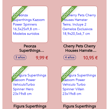
sonidos, incluye 1
1 Superthings.
enigma exclusivo,
NOVEDAD
NOVEDAD
1 aeronave, 1
disparador y 3
proyectiles
Peonza
Cherry Pets Cherry
Superthings
Houses Hamster
Kazoom Power
Twins. Incluye 2
9,99 €
10,95 €
3 años
4 años
Spinners
Gemelos
16,5x25x9,8 cm -
Exclusivos
Modelos surtidos
18,9x20,5x6,7 cm
NOVEDAD
NOVEDAD
Figura Superthings
Figura Superthings