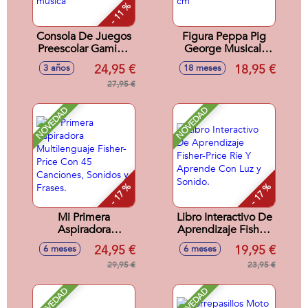
- 11 %
Consola De Juegos
Figura Peppa Pig
Preescolar Gaming
George Musical.
And Go, con varios
Incluye 50
24,95 €
18,95 €
3 años
18 meses
juegos educativos
Canciones.
y música
27,95 €
25,40x17,80x10,20
cm
NOVEDAD
NOVEDAD
- 17 %
- 17 %
Mi Primera
Libro Interactivo De
Aspiradora
Aprendizaje Fisher-
Multilenguaje
Price Ríe Y
24,95 €
19,95 €
6 meses
6 meses
Fisher-Price Con 45
Aprende Con Luz y
Canciones, Sonidos
29,95 €
Sonido.
23,95 €
y Frases.
NOVEDAD
NOVEDAD