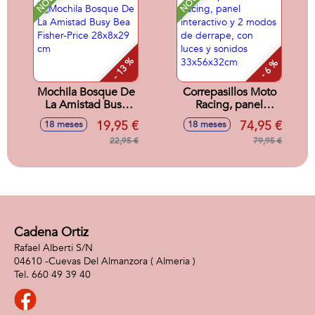
- 13 %
- 6 %
Mochila Bosque De
Correpasillos Moto
La Amistad Busy
Racing, panel
Bea Fisher-Price
interactivo y 2
19,95 €
74,95 €
18 meses
18 meses
28x8x29 cm
modos de derrape,
22,95 €
con luces y sonidos
79,95 €
33x56x32cm
Cadena Ortiz
Rafael Alberti S/N
04610 -
Cuevas Del Almanzora
( Almeria )
660 49 39 40