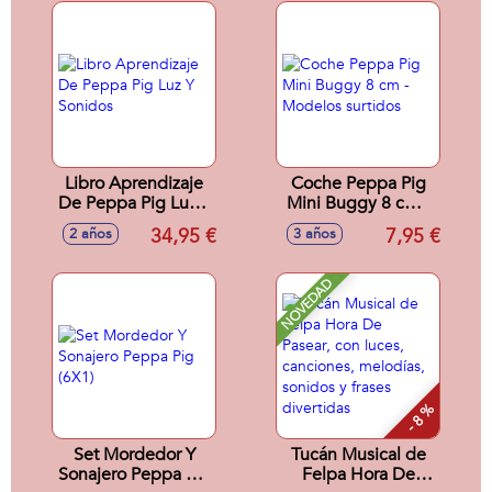
5,6x23,7x15,8 cm
Libro Aprendizaje
Coche Peppa Pig
De Peppa Pig Luz Y
Mini Buggy 8 cm -
Sonidos
Modelos surtidos
34,95 €
7,95 €
2 años
3 años
NOVEDAD
- 8 %
Set Mordedor Y
Tucán Musical de
Sonajero Peppa Pig
Felpa Hora De