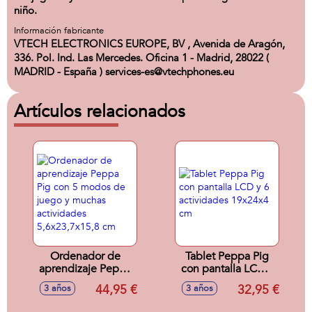
niño.
Información fabricante
VTECH ELECTRONICS EUROPE, BV , Avenida de Aragón,
336. Pol. Ind. Las Mercedes. Oficina 1 - Madrid, 28022 (
MADRID - España ) services-es@vtechphones.eu
Artículos relacionados
Ordenador de
Tablet Peppa Pig
aprendizaje Peppa
con pantalla LCD y
Pig con 5 modos
6 actividades
44,95 €
32,95 €
3 años
3 años
de juego y muchas
19x24x4 cm
actividades