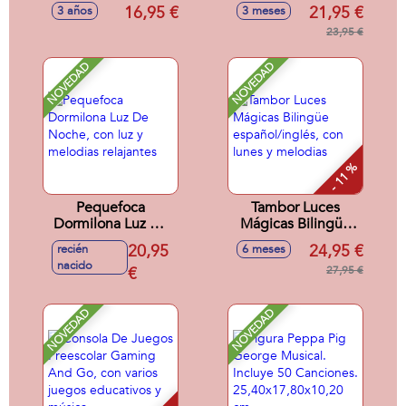
(6X1)
Pasear, con luces,
16,95 €
21,95 €
3 años
3 meses
canciones,
melodías, sonidos y
23,95 €
frases divertidas
NOVEDAD
NOVEDAD
- 11 %
Pequefoca
Tambor Luces
Dormilona Luz De
Mágicas Bilingüe
Noche, con luz y
español/inglés, con
20,95
24,95 €
recién
6 meses
melodias relajantes
lunes y melodias
nacido
€
27,95 €
NOVEDAD
NOVEDAD