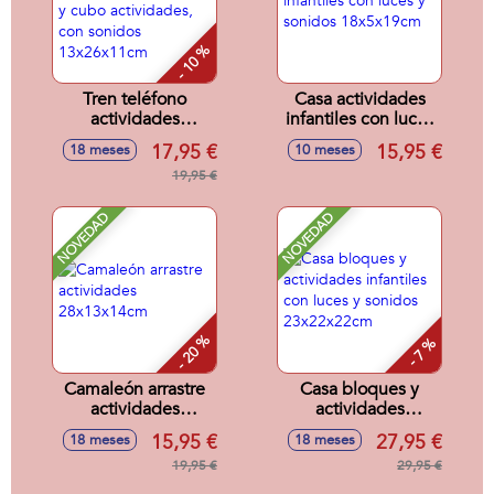
- 10 %
Tren teléfono
Casa actividades
actividades
infantiles con luces
infantiles 3 en 1,
y sonidos
17,95 €
15,95 €
18 meses
10 meses
tren, teléfono y
18x5x19cm
cubo actividades,
19,95 €
con sonidos
13x26x11cm
NOVEDAD
NOVEDAD
- 20 %
- 7 %
Camaleón arrastre
Casa bloques y
actividades
actividades
28x13x14cm
infantiles con luces
15,95 €
27,95 €
18 meses
18 meses
y sonidos
19,95 €
23x22x22cm
29,95 €