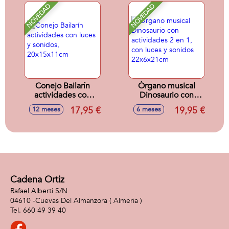
NOVEDAD
NOVEDAD
Conejo Bailarín
Órgano musical
actividades con
Dinosaurio con
luces y sonidos,
actividades 2 en 1,
17,95 €
19,95 €
12 meses
6 meses
20x15x11cm
con luces y sonidos
22x6x21cm
Cadena Ortiz
Rafael Alberti S/N
04610 -
Cuevas Del Almanzora
( Almeria )
660 49 39 40