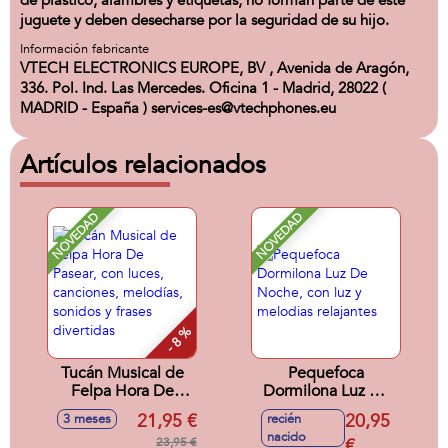
de plástico, alambres y etiquetas, no forman parte de este
juguete y deben desecharse por la seguridad de su hijo.
Información fabricante
VTECH ELECTRONICS EUROPE, BV , Avenida de Aragón,
336. Pol. Ind. Las Mercedes. Oficina 1 - Madrid, 28022 (
MADRID - España ) services-es@vtechphones.eu
Artículos relacionados
NOVEDAD
NOVEDAD
- 8 %
Tucán Musical de
Pequefoca
Felpa Hora De
Dormilona Luz De
Pasear, con luces,
Noche, con luz y
21,95 €
20,95
3 meses
recién
canciones,
melodias relajantes
nacido
melodías, sonidos y
23,95 €
€