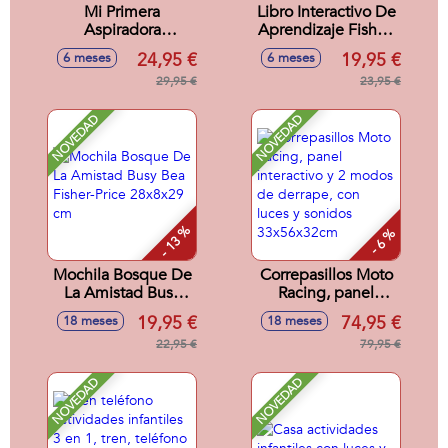
Mi Primera
Libro Interactivo De
Aspiradora
Aprendizaje Fisher-
Multilenguaje
Price Ríe Y
24,95 €
19,95 €
6 meses
6 meses
Fisher-Price Con 45
Aprende Con Luz y
Canciones, Sonidos
29,95 €
Sonido.
23,95 €
y Frases.
NOVEDAD
NOVEDAD
- 13 %
- 6 %
Mochila Bosque De
Correpasillos Moto
La Amistad Busy
Racing, panel
Bea Fisher-Price
interactivo y 2
19,95 €
74,95 €
18 meses
18 meses
28x8x29 cm
modos de derrape,
22,95 €
con luces y sonidos
79,95 €
33x56x32cm
NOVEDAD
NOVEDAD