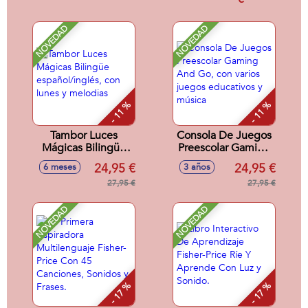
frases divertidas
NOVEDAD
NOVEDAD
- 11 %
- 11 %
Tambor Luces
Consola De Juegos
Mágicas Bilingüe
Preescolar Gaming
español/inglés, con
And Go, con varios
24,95 €
24,95 €
6 meses
3 años
lunes y melodias
juegos educativos
27,95 €
y música
27,95 €
NOVEDAD
NOVEDAD
- 17 %
- 17 %