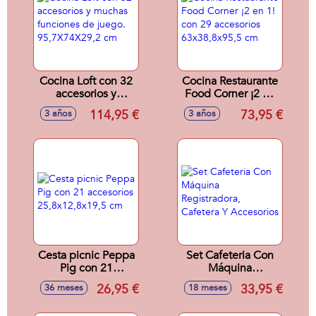
Cocina Loft con 32
Cocina Restaurante
accesorios y
Food Corner ¡2 en
muchas funciones
1! con 29
114,95 €
73,95 €
3 años
3 años
de juego.
accesorios
95,7X74X29,2 cm
63x38,8x95,5 cm
Cesta picnic Peppa
Set Cafeteria Con
Pig con 21
Máquina
accesorios
Registradora,
26,95 €
33,95 €
36 meses
18 meses
25,8x12,8x19,5 cm
Cafetera Y
Accesorios