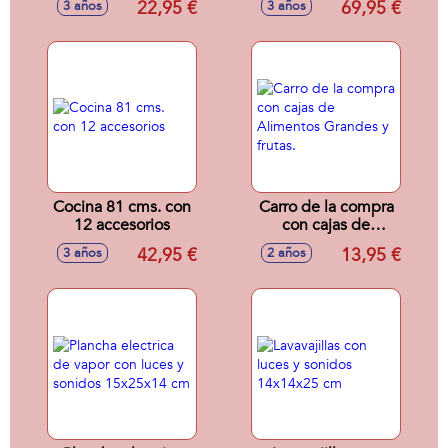
22,95 €
69,95 €
3 años
3 años
Muñeco 2x1.
sonidos realistas
53x43x34 Cm -
29,2x39,4x52,3 cm
Modelos surtidos
Cocina 81 cms. con
Carro de la compra
12 accesorios
con cajas de
Alimentos Grandes
42,95 €
13,95 €
3 años
2 años
y frutas.