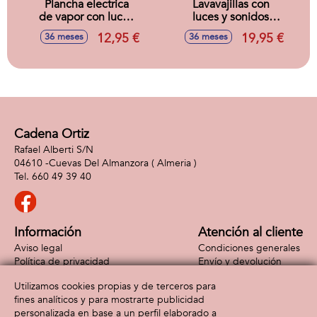
Plancha electrica
Lavavajillas con
de vapor con luces
luces y sonidos
y sonidos
14x14x25 cm
12,95 €
19,95 €
36 meses
36 meses
15x25x14 cm
Cadena Ortiz
Rafael Alberti S/N
04610 -
Cuevas Del Almanzora
( Almeria )
660 49 39 40
Información
Atención al cliente
Aviso legal
Condiciones generales
Política de privacidad
Envío y devolución
Política de cookies
Contacto
Utilizamos cookies propias y de terceros para
Formas de pago
fines analíticos y para mostrarte publicidad
personalizada en base a un perfil elaborado a