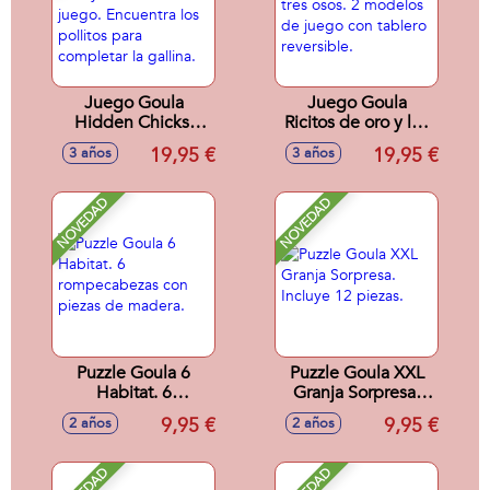
Juego Goula
Juego Goula
Hidden Chicks.
Ricitos de oro y los
Incluye 2 modos de
tres osos. 2
19,95 €
19,95 €
3 años
3 años
juego. Encuentra
modelos de juego
los pollitos para
con tablero
completar la
reversible.
NOVEDAD
NOVEDAD
gallina.
Puzzle Goula 6
Puzzle Goula XXL
Habitat. 6
Granja Sorpresa.
rompecabezas con
Incluye 12 piezas.
9,95 €
9,95 €
2 años
2 años
piezas de madera.