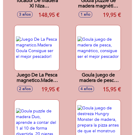
Tocador De Madera
Goula puzzle de
Xl Niza
madera magnético
62X38X110Cm
Granja 12 piezas,
148,95 €
19,95 €
3 años
1 año
intercambiables
Juego De La Pesca
Goula juego de
magnetico.Madera
madera de pesca,
Goula Consigue ser
magnético,
19,95 €
15,95 €
2 años
4 años
el mejor pescador!
consigue ser el
mejor pescador