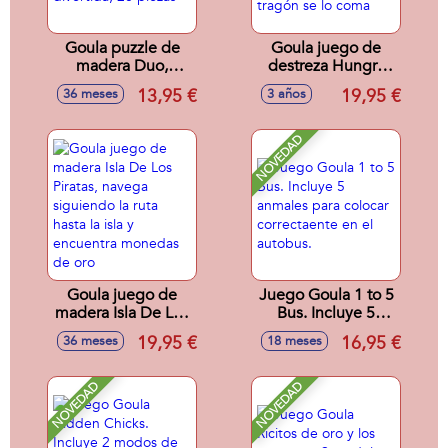
Goula puzzle de
Goula juego de
madera Duo,
destreza Hungry
aprende a contar
Monster de
13,95 €
19,95 €
36 meses
3 años
del 1 al 10 de
madera, prepara la
forma divertida, 20
pizza antes de que
piezas
el monstruo tragón
NOVEDAD
se lo coma
Goula juego de
Juego Goula 1 to 5
madera Isla De Los
Bus. Incluye 5
Piratas, navega
anmales para
19,95 €
16,95 €
36 meses
18 meses
siguiendo la ruta
colocar
hasta la isla y
correctaente en el
encuentra
autobus.
NOVEDAD
NOVEDAD
monedas de oro