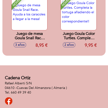
NOVEDAD
NOVEDAD
Juego de mesa
Juego Goula Color
Goula Snail Race.
Turtles. Completa
Ayuda a los
la tortuga
8,95 €
9,95 €
3 años
2 años
caracoles a llegar a
añadiendo el color
la mesa!
correspondiente!!
Cadena Ortiz
Rafael Alberti S/N
04610 -
Cuevas Del Almanzora
( Almeria )
660 49 39 40