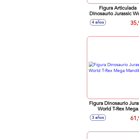
Figura Articulada
Dinosaurio Jurassic W
Bebé Carnotaurus
35,
4 años
Mordedor Con Sonido
Figura Dinosaurio Jura
World T-Rex Mega
Mandíbula
61,
3 años