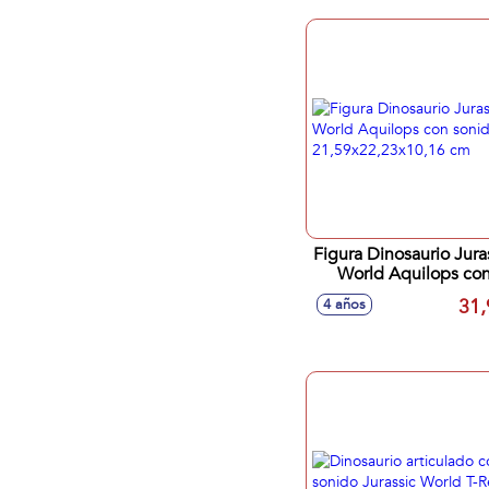
Figura Dinosaurio Jura
World Aquilops co
sonidos.
31,
4 años
21,59x22,23x10,16 