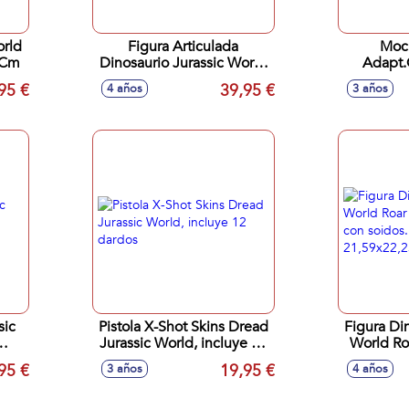
orld
Figura Articulada
Moch
1Cm
Dinosaurio Jurassic World
Adapt.C
Stinger Corta Y Lucha Con
Worl
95 €
39,95 €
4 años
3 años
Sonidos
27
sic
Pistola X-Shot Skins Dread
Figura Di
Jurassic World, incluye 12
World R
dardos
Rex 
95 €
19,95 €
3 años
4 años
21,59x2