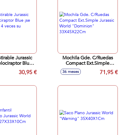
tirable Jurassic
Mochila Gde. C/Ruedas
lociraptor Blue
Compact Ext.Simple
 hasta 4 veces su
Jurassic World
30,95 €
71,95 €
36 meses
tamaño!
"Dominion" 33X45X22Cm