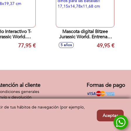
o Interactivo T-
Mascota digital Bitzee
rassic World.
Jurassic World. Entrena a
0,48x19,37 cm
tus dinos para las batallas!!
77,95 €
49,95 €
5 años
17,15x14,78x11,68 cm
tención al cliente
Formas de pago
ondiciones generales
nvío y devolución
ontacto
rtir de tus hábitos de navegación (por ejemplo,
Aceptar