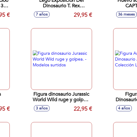
 Goo
Lego Exposición Del
Huevo so
 30
Dinosaurio T. Rex
CAPTIVZ 
Fosilizado
domini
95 €
29,95 €
7 años
36 meses
accesori
Figura dinosaurio Jurassic
Figur
World Wild ruge y golpea.
Dinosauri
- Modelos surtidos
Colecci
95 €
22,95 €
3 años
4 años