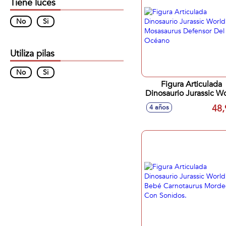
Tiene luces
No
Si
Utiliza pilas
No
Si
Figura Articulada
Dinosaurio Jurassic W
Mosasaurus Defensor 
48,
4 años
Océano