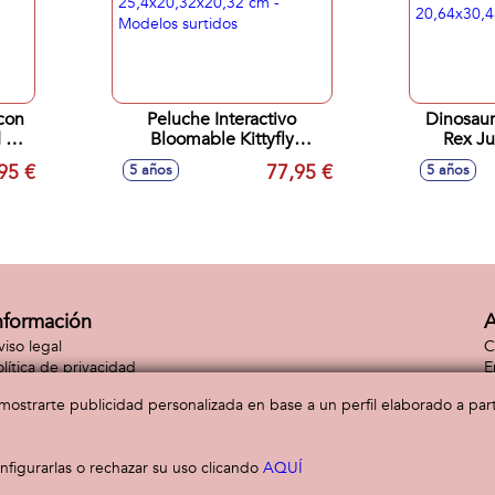
con
Peluche Interactivo
Dinosauri
 T-
Bloomable Kittyfly
Rex Ju
cm
25,4x20,32x20,32 cm -
20,64x3
95 €
77,95 €
5 años
5 años
Modelos surtidos
nformación
A
viso legal
C
olítica de privacidad
E
lítica de cookies
C
a mostrarte publicidad personalizada en base a un perfil elaborado a pa
figurarlas o rechazar su uso clicando
AQUÍ