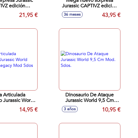
rpresa Jurassic
Mega huevo sorpresa
edición
Jurassic CAPTIVZ edición
on 17 cm con
Dominion 28 cm con
21,95 €
43,95 €
36 meses
os 3 mod. sdos.
dinosaurio y accesorios 3
mod. sdos.
a Articulada
Dinosaurio De Ataque
o Jurassic World
Jurassic World 9,5 Cm
ón Legacy Mod
Mod. Sdos.
14,95 €
10,95 €
3 años
Sdos