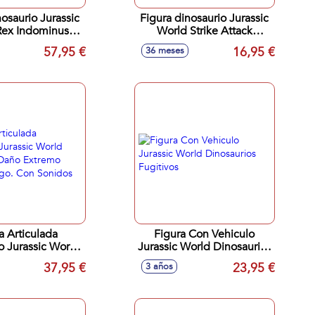
nosaurio Jurassic
Figura dinosaurio Jurassic
Rex Indominus
World Strike Attack
 y devora 53 cm
18x8cm - Modelos
57,95 €
16,95 €
36 meses
n sonidos
surtidos
a Articulada
Figura Con Vehiculo
o Jurassic World
Jurassic World Dinosaurios
us Daño Extremo
Fugitivos
37,95 €
23,95 €
3 años
m largo. Con
Sonidos