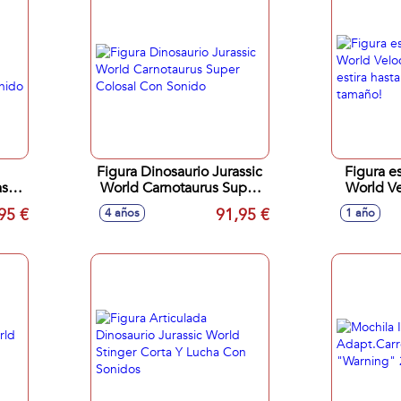
Figura Dinosaurio Jurassic
Figura es
sic
World Carnotaurus Super
World Ve
on
Colosal Con Sonido
¡se estira
95 €
91,95 €
4 años
1 año