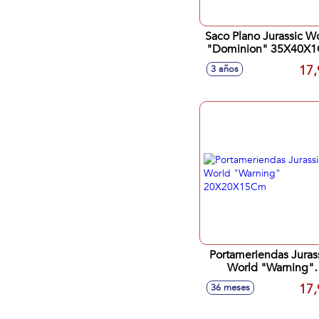
Saco Plano Jurassic W
"Dominion" 35X40X
17,
3 años
Portameriendas Juras
World "Warning"
20X20X15Cm
17,
36 meses