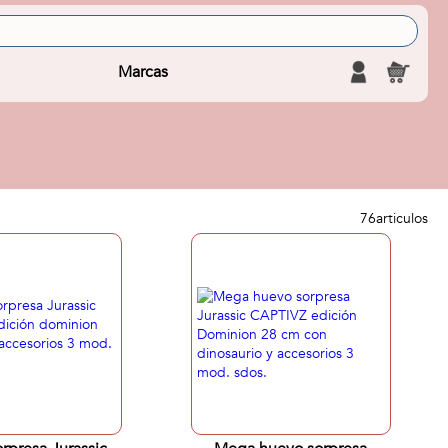
Marcas
76
articulos