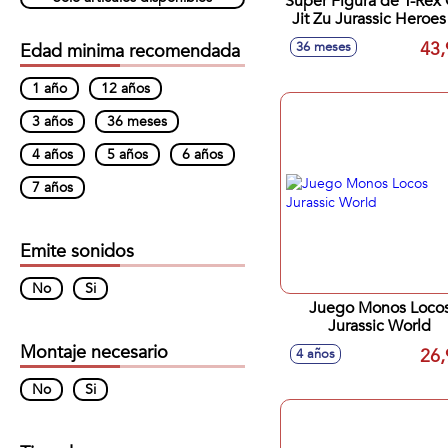
Super Figura de T-Rex
Jit Zu Jurassic Heroes
cm
43,
36 meses
Edad minima recomendada
1 año
12 años
3 años
36 meses
4 años
5 años
6 años
7 años
Emite sonidos
No
Si
Juego Monos Locos
Jurassic World
Montaje necesario
26,
4 años
No
Si