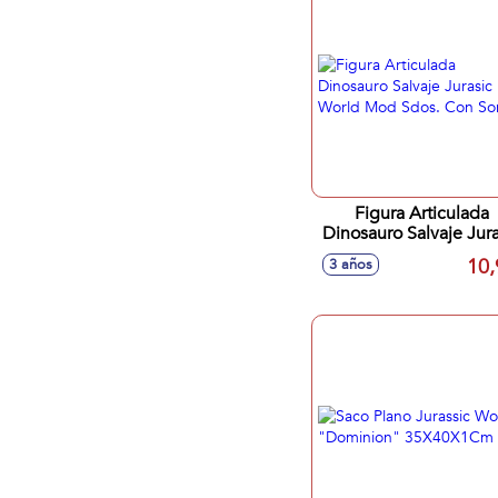
Figura Articulada
Dinosauro Salvaje Jura
World Mod Sdos. C
10,
3 años
Sonido