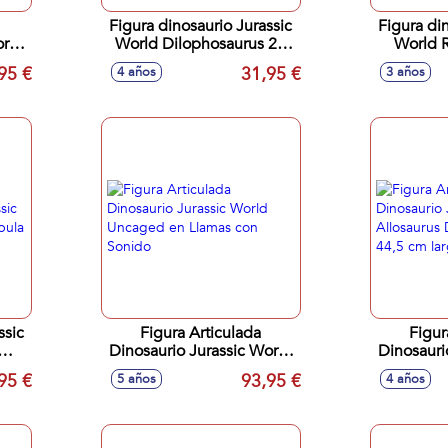
Figura dinosaurio Jurassic
Figura di
orld
World Dilophosaurus 20
World 
cm con sonidos, despliega
camúflate
95 €
31,95 €
4 años
3 años
s.
su cresta y lanza dardos
co
ssic
Figura Articulada
Figur
Dinosaurio Jurassic World
Dinosauri
Uncaged en Llamas con
Allosaur
95 €
93,95 €
5 años
4 años
Sonido
44,5 c