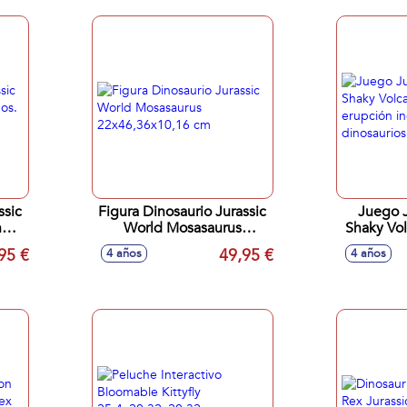
ssic
Figura Dinosaurio Jurassic
Juego J
n
World Mosasaurus
Shaky Vol
22x46,36x10,16 cm
erupción
95 €
49,95 €
4 años
4 años
cm
dinosaur