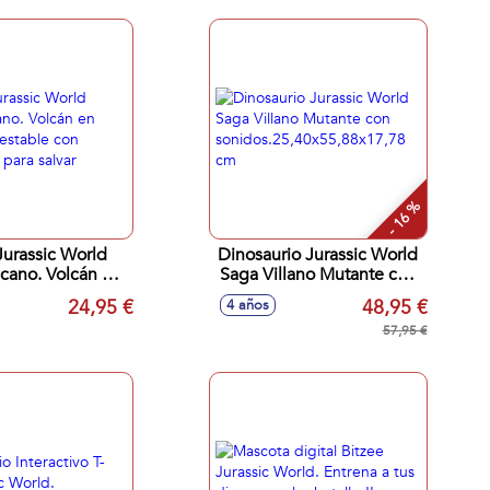
- 16 %
urassic World
Dinosaurio Jurassic World
cano. Volcán en
Saga Villano Mutante con
 inestable con
sonidos.25,40x55,88x17,78
24,95 €
48,95 €
4 años
ios para salvar
cm
57,95 €