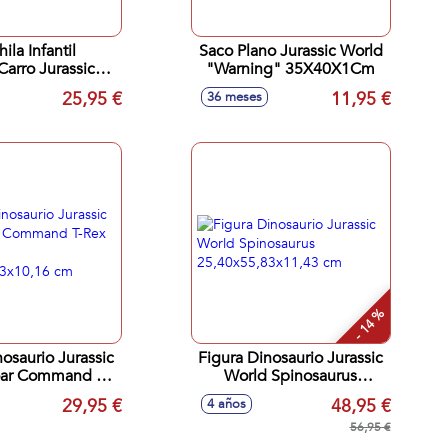
ila Infantil
Saco Plano Jurassic World
arro Jurassic
"Warning" 35X40X1Cm
d "Warning"
25,95 €
11,95 €
36 meses
X33X10Cm
- 14 %
nosaurio Jurassic
Figura Dinosaurio Jurassic
oar Command T-
World Spinosaurus
con soidos.
25,40x55,83x11,43 cm
29,95 €
48,95 €
4 años
2,23x10,16 cm
56,95 €