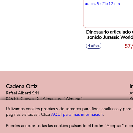
Dinosaurio articulado 
sonido Jurassic World
Rex ataca. 9x21x12 
57,
4 años
Cadena Ortiz
I
Rafael Alberti S/N
A
04610 -
Cuevas Del Almanzora
( Almeria )
P
660 49 39 40
Po
Utilizamos cookies propias y de terceros para fines analíticos y par
páginas visitadas). Clica
AQUÍ para más información
.
Puedes aceptar todas las cookies pulsando el botón “Aceptar” o con