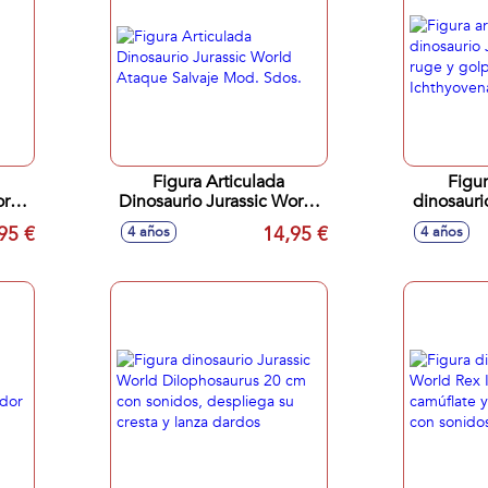
Figura Articulada
Figur
orld
Dinosaurio Jurassic World
dinosauri
Del
Ataque Salvaje Mod. Sdos.
ruge
95 €
14,95 €
4 años
4 años
Icht