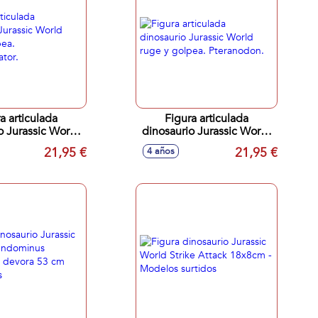
a articulada
Figura articulada
o Jurassic World
dinosaurio Jurassic World
 y golpea.
ruge y golpea.
21,95 €
21,95 €
4 años
hyovenator.
Pteranodon.