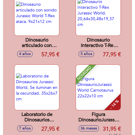
Dinosaurio
Dinosaurio
articulado con
Interactivo T-Rex
sonido Jurassic
Jurassic World.
57,95 €
77,95 €
4 años
5 años
World T-Rex ataca.
20,64x30,48x19,37
9x21x12 cm
cm
NOVEDAD
- 14 %
Laboratorio de
Figura
Dinosaurios
DinosaurioJurassic
Jurassic World. Se
World Carnotaurus
27,95 €
31,95 €
7 años
36 meses
iluminan en la
22x22x10 cm