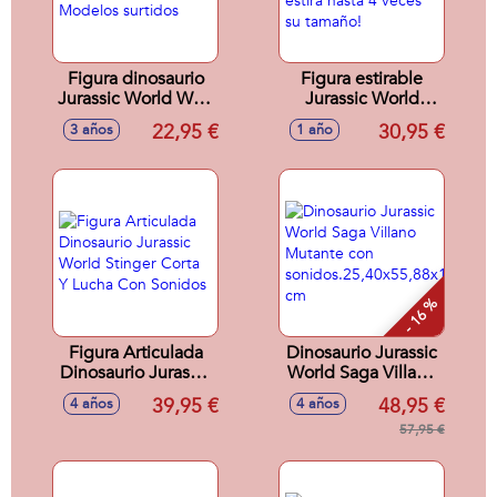
Figura dinosaurio
Figura estirable
Jurassic World Wild
Jurassic World
ruge y golpea. -
Velociraptor Blue
22,95 €
30,95 €
3 años
1 año
Modelos surtidos
¡se estira hasta 4
veces su tamaño!
- 16 %
Figura Articulada
Dinosaurio Jurassic
Dinosaurio Jurassic
World Saga Villano
World Stinger Corta
Mutante con
39,95 €
48,95 €
4 años
4 años
Y Lucha Con
sonidos.25,40x55,88x17,7
Sonidos
cm
57,95 €