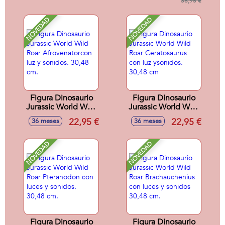
oscuridad. 35x26x7
36,95 €
cm
NOVEDAD
NOVEDAD
Figura Dinosaurio
Figura Dinosaurio
Jurassic World Wild
Jurassic World Wild
Roar
Roar Ceratosaurus
22,95 €
22,95 €
36 meses
36 meses
Afrovenatorcon luz
con luz ysonidos.
y sonidos. 30,48
30,48 cm
cm.
NOVEDAD
NOVEDAD
Figura Dinosaurio
Figura Dinosaurio