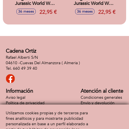
Jurassic World Wild
Jurassic World Wild
Roar Pteranodon
Roar
22,95 €
22,95 €
36 meses
36 meses
con luces y
Brachauchenius
sonidos. 30,48 cm.
con luces y sonidos
30,48 cm.
Cadena Ortiz
Rafael Alberti S/N
04610 -
Cuevas Del Almanzora
( Almeria )
660 49 39 40
Información
Atención al cliente
Aviso legal
Condiciones generales
Política de privacidad
Envío y devolución
Política de cookies
Contacto
Utilizamos cookies propias y de terceros para
Formas de pago
fines analíticos y para mostrarte publicidad
personalizada en base a un perfil elaborado a