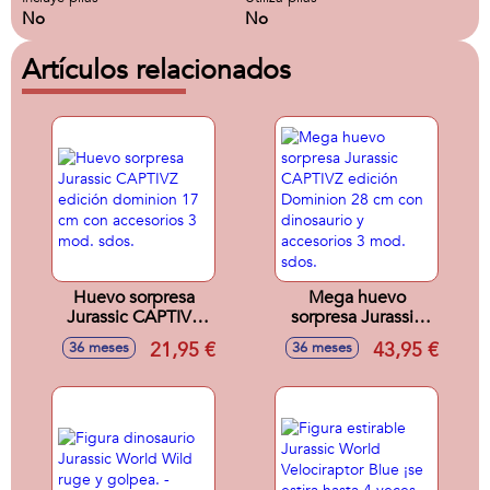
No
No
Artículos relacionados
Huevo sorpresa
Mega huevo
Jurassic CAPTIVZ
sorpresa Jurassic
edición dominion
CAPTIVZ edición
21,95 €
43,95 €
36 meses
36 meses
17 cm con
Dominion 28 cm
accesorios 3 mod.
con dinosaurio y
sdos.
accesorios 3 mod.
sdos.